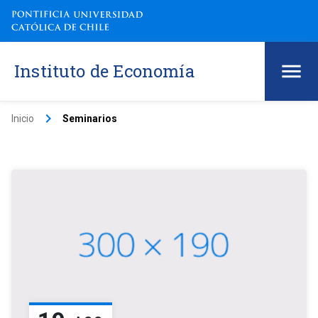
Instituto de Economía
keyboard_arrow_right
Inicio
Seminarios