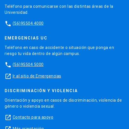
Teléfono para comunicarse con las distintas áreas de la
Universidad.
phone
(56)95504 4000
EMERGENCIAS UC
Teléfono en caso de accidente o situación que ponga en
riesgo tu vida dentro de algún campus.
phone
(56)95504 5000
launch
Ir al sitio de Emergencias
DISCRIMINACIÓN Y VIOLENCIA
Orientación y apoyo en casos de discriminación, violencia de
género o violencia sexual.
launch
Contacto para apoyo
Más orientación