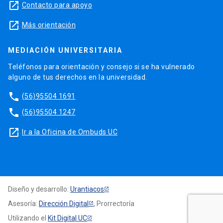
launch
Contacto para apoyo
launch
Más orientación
MEDIACIÓN UNIVERSITARIA
Teléfonos para orientación y consejo si se ha vulnerado
alguno de tus derechos en la universidad.
phone
(56)95504 1691
phone
(56)95504 1247
launch
Ir a la Oficina de Ombuds UC
Diseño y desarrollo:
Urantiacos
Asesoría:
Dirección Digital
, Prorrectoría
Utilizando el
Kit Digital UC