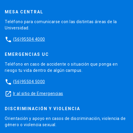
MESA CENTRAL
Teléfono para comunicarse con las distintas áreas de la
Universidad.
phone
(56)95504 4000
EMERGENCIAS UC
Teléfono en caso de accidente o situación que ponga en
riesgo tu vida dentro de algún campus.
phone
(56)95504 5000
launch
Ir al sitio de Emergencias
DISCRIMINACIÓN Y VIOLENCIA
Orientación y apoyo en casos de discriminación, violencia de
género o violencia sexual.