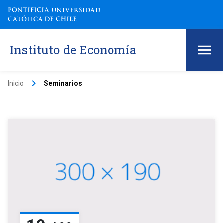
Instituto de Economía
keyboard_arrow_right
Inicio
Seminarios