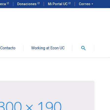
teca
Donaciones
Mi Portal UC
Correo
arrow_drop_down
search
Contacto
Working at Econ UC