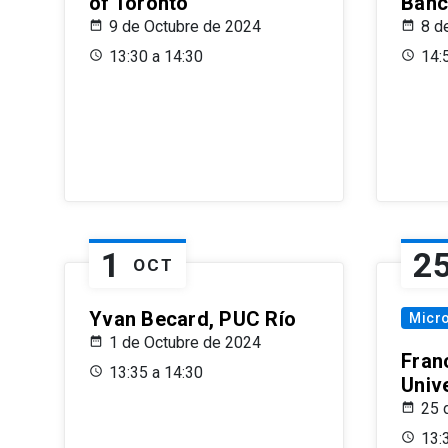
of Toronto
Banc
9 de Octubre de 2024
8 d
13:30 a 14:30
14:
1
2
OCT
Yvan Becard, PUC Río
Micr
1 de Octubre de 2024
Fran
13:35 a 14:30
Univ
25 
13: