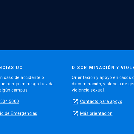
NCIAS UC
DISCRIMINACIÓN Y VIOL
n caso de accidente o
Orientación y apoyo en casos 
que ponga en riesgo tu vida
discriminación, violencia de g
 algún campus.
violencia sexual.
launch
5504 5000
Contacto para apoyo
launch
sitio de Emergencias
Más orientación