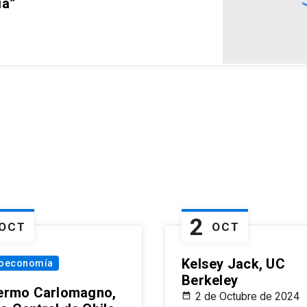
ia”
2
OCT
OCT
Kelsey Jack, UC
oeconomía
Berkeley
lermo Carlomagno,
2 de Octubre de 2024