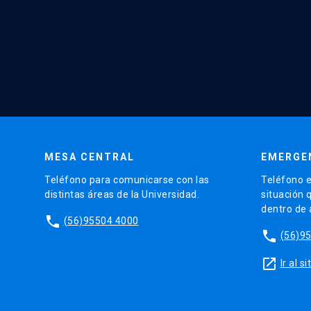
MESA CENTRAL
EMERGE
Teléfono para comunicarse con las
Teléfono e
distintas áreas de la Universidad.
situación 
dentro de
phone
(56)95504 4000
phone
(56)9
launch
Ir al 