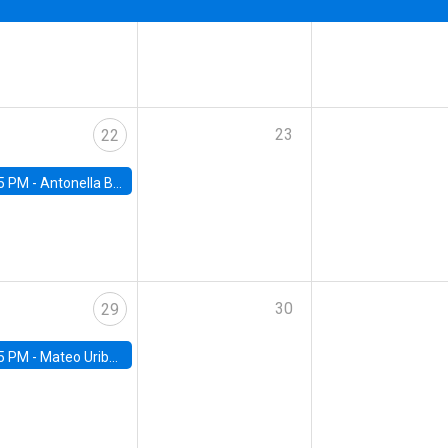
23
22
5 PM -
Antonella Bancalari, Institute for Fiscal Studies (IFS) and Research Associate at University College London (UCL)
30
29
5 PM -
Mateo Uribe-Castro, Universidad de los Andes (Colombia)