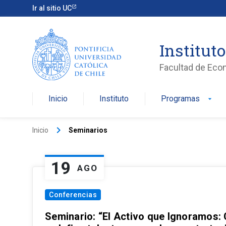
Ir al sitio UC
Institut
Facultad de Eco
Inicio
Instituto
Programas
arrow_drop_down
keyboard_arrow_right
Inicio
Seminarios
19
AGO
Conferencias
Seminario: “El Activo que Ignoramos: