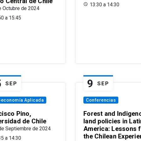
o Central de Chile
13:30 a 14:30
e Octubre de 2024
50 a 15:45
5
9
SEP
SEP
oeconomía Aplicada
Conferencias
cisco Pino,
Forest and Indigen
ersidad de Chile
land policies in Lati
America: Lessons 
de Septiembre de 2024
the Chilean Experi
35 a 14:30