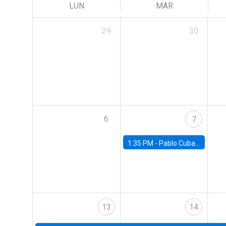
LUN
MAR
29
30
6
7
1:35 PM -
Pablo Cuba, FED Board
13
14