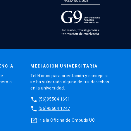
ENCIA
MEDIACIÓN UNIVERSITARIA
de
Teléfonos para orientación y consejo si
énero o
se ha vulnerado alguno de tus derechos
en la universidad.
phone
(56)95504 1691
phone
(56)95504 1247
launch
Ir a la Oficina de Ombuds UC