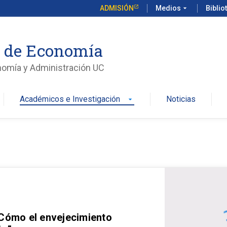
ADMISIÓN
Medios
arrow_drop_down
Biblio
o de Economía
nomía y Administración UC
Académicos e Investigación
Noticias
arrow_drop_down
 Cómo el envejecimiento