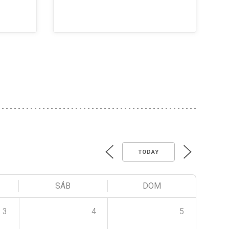
TODAY
SÁB
DOM
3
4
5