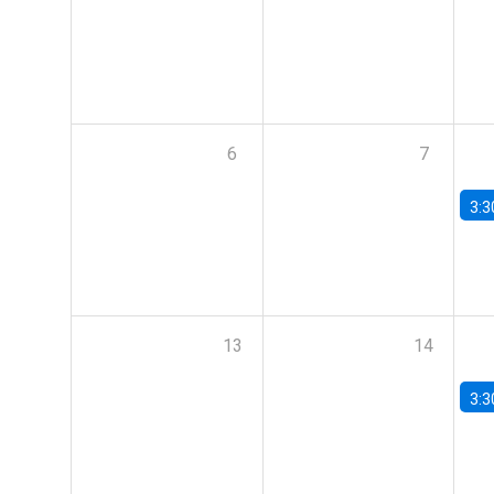
6
7
3:3
13
14
3:3