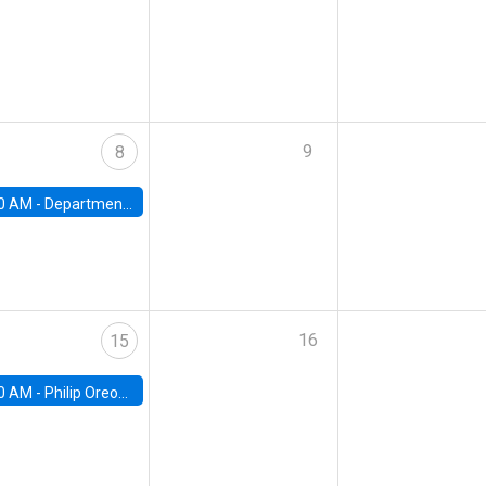
9
8
0 AM -
Department Seminar: James Robinson
16
15
0 AM -
Philip Oreopolous, University of Toronto