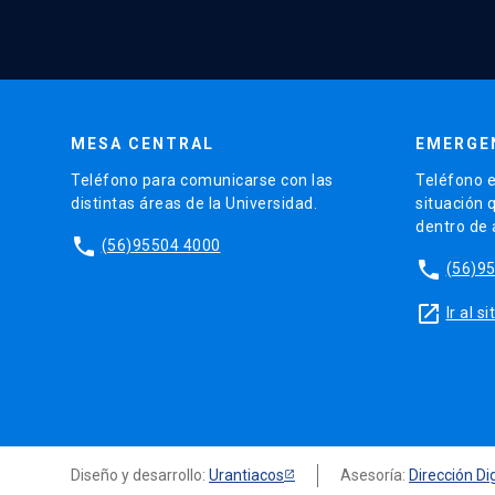
MESA CENTRAL
EMERGE
Teléfono para comunicarse con las
Teléfono e
distintas áreas de la Universidad.
situación 
dentro de
phone
(56)95504 4000
phone
(56)9
launch
Ir al 
Diseño y desarrollo:
Urantiacos
Asesoría:
Dirección Dig