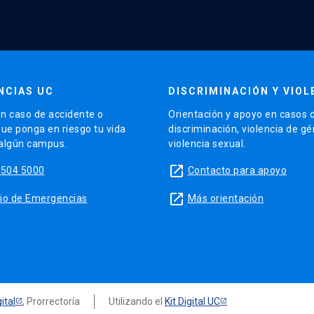
NCIAS UC
DISCRIMINACIÓN Y VIOL
n caso de accidente o
Orientación y apoyo en casos 
que ponga en riesgo tu vida
discriminación, violencia de g
 algún campus.
violencia sexual.
launch
5504 5000
Contacto para apoyo
launch
sitio de Emergencias
Más orientación
ital
, Prorrectoría
Utilizando el
Kit Digital UC