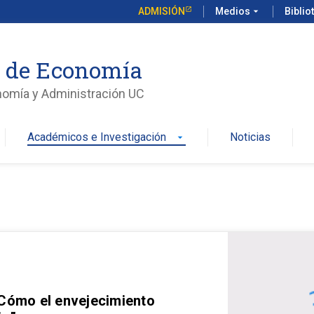
ADMISIÓN
Medios
arrow_drop_down
Biblio
o de Economía
nomía y Administración UC
Académicos e Investigación
Noticias
arrow_drop_down
 Cómo el envejecimiento