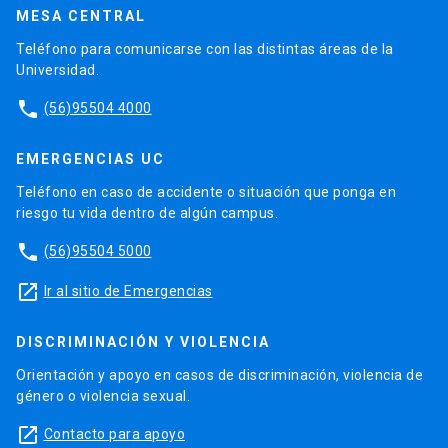
MESA CENTRAL
Teléfono para comunicarse con las distintas áreas de la
Universidad.
phone
(56)95504 4000
EMERGENCIAS UC
Teléfono en caso de accidente o situación que ponga en
riesgo tu vida dentro de algún campus.
phone
(56)95504 5000
launch
Ir al sitio de Emergencias
DISCRIMINACIÓN Y VIOLENCIA
Orientación y apoyo en casos de discriminación, violencia de
género o violencia sexual.
launch
Contacto para apoyo