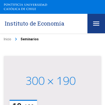
Instituto de Economía
keyboard_arrow_right
Inicio
Seminarios