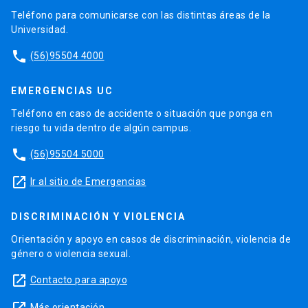
Teléfono para comunicarse con las distintas áreas de la
Universidad.
phone
(56)95504 4000
EMERGENCIAS UC
Teléfono en caso de accidente o situación que ponga en
riesgo tu vida dentro de algún campus.
phone
(56)95504 5000
launch
Ir al sitio de Emergencias
DISCRIMINACIÓN Y VIOLENCIA
Orientación y apoyo en casos de discriminación, violencia de
género o violencia sexual.
launch
Contacto para apoyo
Más orientación