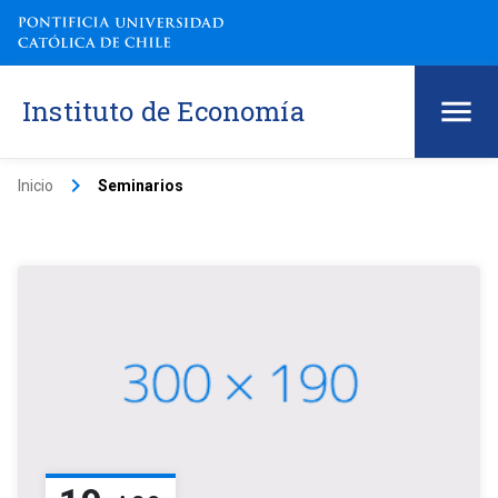
Instituto de Economía
keyboard_arrow_right
Inicio
Seminarios