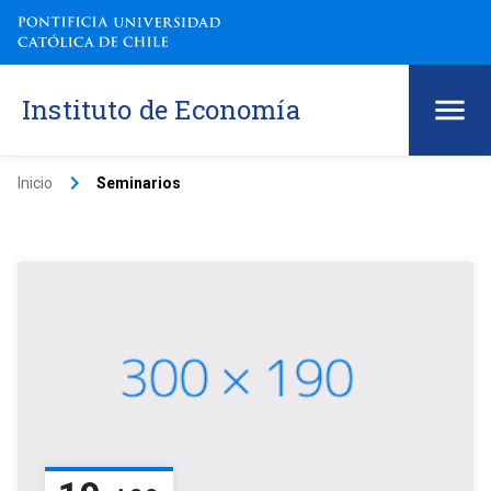
Instituto de Economía
keyboard_arrow_right
Inicio
Seminarios