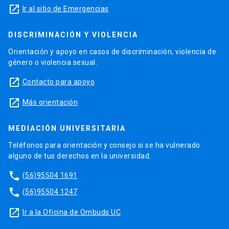
launch
Ir al sitio de Emergencias
DISCRIMINACIÓN Y VIOLENCIA
Orientación y apoyo en casos de discriminación, violencia de
género o violencia sexual.
launch
Contacto para apoyo
launch
Más orientación
MEDIACIÓN UNIVERSITARIA
Teléfonos para orientación y consejo si se ha vulnerado
alguno de tus derechos en la universidad.
phone
(56)95504 1691
phone
(56)95504 1247
launch
Ir a la Oficina de Ombuds UC