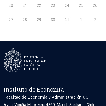
20
21
22
23
24
25
26
27
28
29
30
1
2
31
Instituto de Economía
Facultad de Economía y Administración UC
Avda. Vicuña Mackenna 4860, Macul. Santiago, Chile