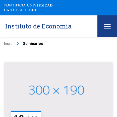
Instituto de Economía
keyboard_arrow_right
Inicio
Seminarios