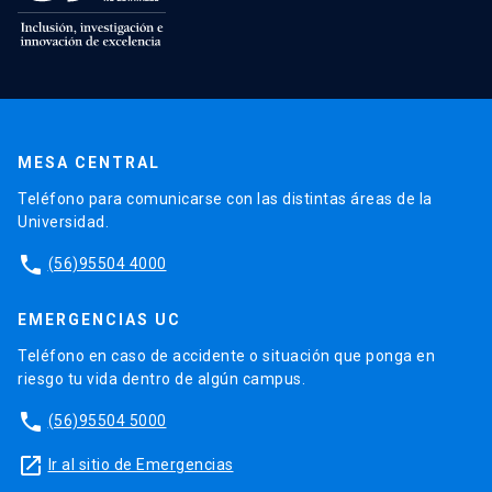
MESA CENTRAL
Teléfono para comunicarse con las distintas áreas de la
Universidad.
phone
(56)95504 4000
EMERGENCIAS UC
Teléfono en caso de accidente o situación que ponga en
riesgo tu vida dentro de algún campus.
phone
(56)95504 5000
launch
Ir al sitio de Emergencias