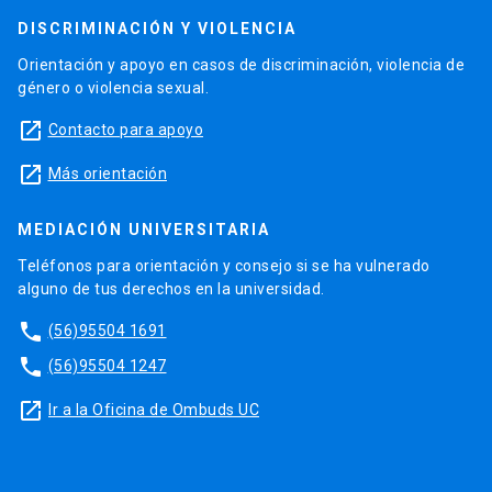
DISCRIMINACIÓN Y VIOLENCIA
Orientación y apoyo en casos de discriminación, violencia de
género o violencia sexual.
launch
Contacto para apoyo
launch
Más orientación
MEDIACIÓN UNIVERSITARIA
Teléfonos para orientación y consejo si se ha vulnerado
alguno de tus derechos en la universidad.
phone
(56)95504 1691
phone
(56)95504 1247
launch
Ir a la Oficina de Ombuds UC