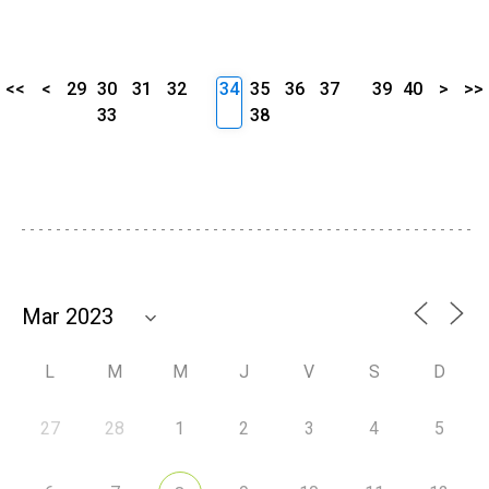
<<
<
29
30
31
32
34
35
36
37
39
40
>
>>
33
38
L
M
M
J
V
S
D
27
28
1
2
3
4
5