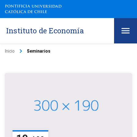
Instituto de Economía
keyboard_arrow_right
Inicio
Seminarios