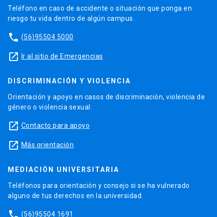
Teléfono en caso de accidente o situación que ponga en
riesgo tu vida dentro de algún campus.
phone
(56)95504 5000
launch
Ir al sitio de Emergencias
DISCRIMINACIÓN Y VIOLENCIA
Orientación y apoyo en casos de discriminación, violencia de
género o violencia sexual.
launch
Contacto para apoyo
launch
Más orientación
MEDIACIÓN UNIVERSITARIA
Teléfonos para orientación y consejo si se ha vulnerado
alguno de tus derechos en la universidad.
phone
(56)95504 1691