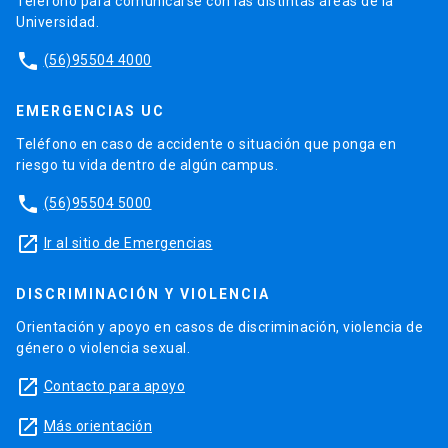
Teléfono para comunicarse con las distintas áreas de la
Universidad.
phone
(56)95504 4000
EMERGENCIAS UC
Teléfono en caso de accidente o situación que ponga en
riesgo tu vida dentro de algún campus.
phone
(56)95504 5000
launch
Ir al sitio de Emergencias
DISCRIMINACIÓN Y VIOLENCIA
Orientación y apoyo en casos de discriminación, violencia de
género o violencia sexual.
launch
Contacto para apoyo
launch
Más orientación