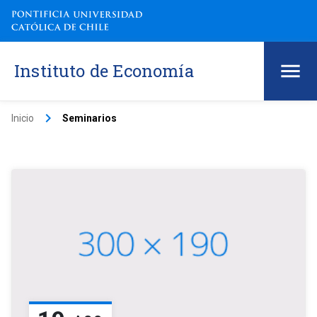
Instituto de Economía
keyboard_arrow_right
Inicio
Seminarios