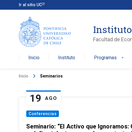
Ir al sitio UC
Institut
Facultad de Eco
Inicio
Instituto
Programas
arrow_drop_down
keyboard_arrow_right
Inicio
Seminarios
19
AGO
Conferencias
Seminario: “El Activo que Ignoramos: