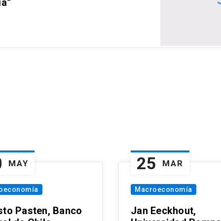
ia”
0
25
MAY
MAR
oeconomía
Macroeconomía
sto Pasten, Banco
Jan Eeckhout,