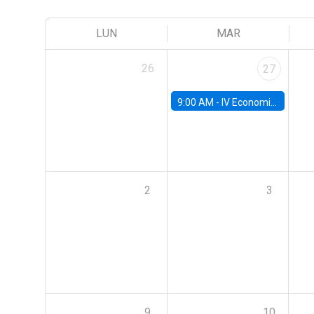
LUN
MAR
26
27
9:00 AM -
IV Economics Alumni Workshop
2
3
9
10