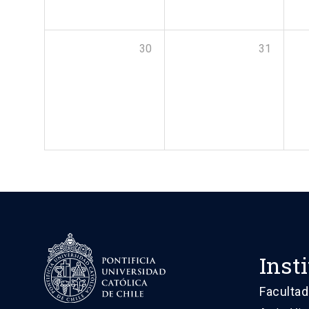
30
31
Inst
Facultad