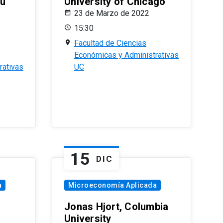
eu
University of Chicago
23 de Marzo de 2022
15:30
Facultad de Ciencias
Económicas y Administrativas
rativas
UC
15
DIC
a
Microeconomía Aplicada
Jonas Hjort, Columbia
University