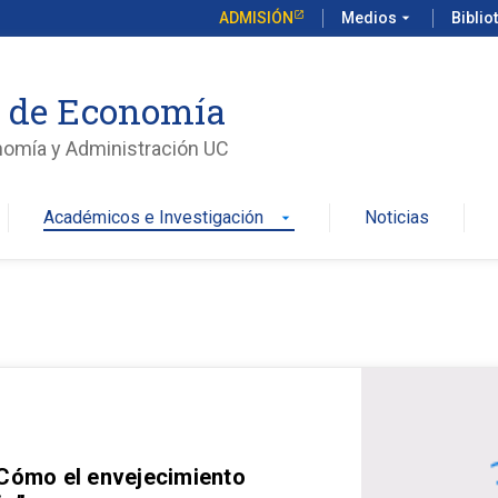
ADMISIÓN
Medios
arrow_drop_down
Biblio
o de Economía
nomía y Administración UC
Académicos e Investigación
Noticias
arrow_drop_down
 Cómo el envejecimiento