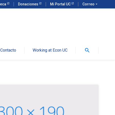
teca
Donaciones
Mi Portal UC
Correo
arrow_drop_down
search
Contacto
Working at Econ UC