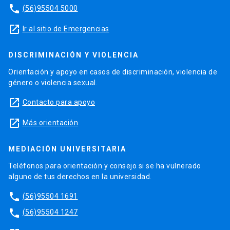
phone
(56)95504 5000
launch
Ir al sitio de Emergencias
DISCRIMINACIÓN Y VIOLENCIA
Orientación y apoyo en casos de discriminación, violencia de
género o violencia sexual.
launch
Contacto para apoyo
launch
Más orientación
MEDIACIÓN UNIVERSITARIA
Teléfonos para orientación y consejo si se ha vulnerado
alguno de tus derechos en la universidad.
phone
(56)95504 1691
phone
(56)95504 1247