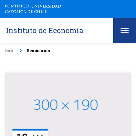
Instituto de Economía
keyboard_arrow_right
Inicio
Seminarios