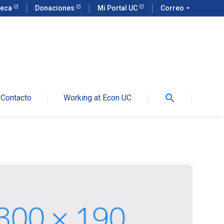
teca
Donaciones
Mi Portal UC
Correo
arrow_drop_down
search
Contacto
Working at Econ UC