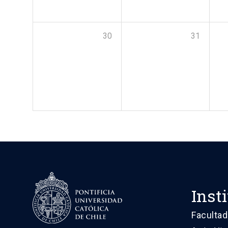
30
31
Inst
Facultad