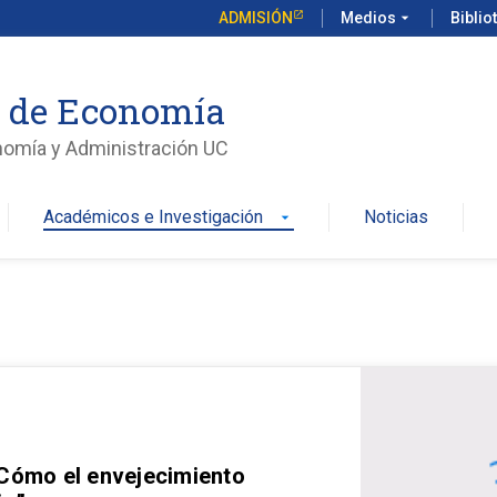
ADMISIÓN
Medios
arrow_drop_down
Biblio
o de Economía
nomía y Administración UC
Académicos e Investigación
Noticias
arrow_drop_down
 Cómo el envejecimiento