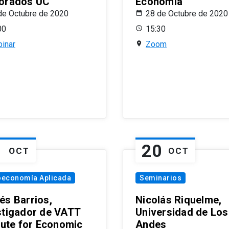
orados UC
Economía
de Octubre de 2020
28 de Octubre de 2020
00
15:30
inar
Zoom
1
20
OCT
OCT
oeconomía Aplicada
Seminarios
és Barrios,
Nicolás Riquelme,
stigador de VATT
Universidad de Los
itute for Economic
Andes