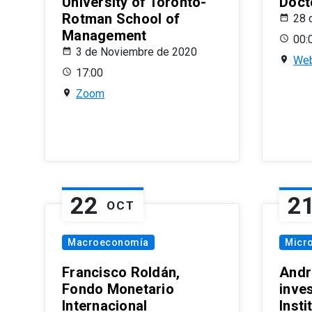
University of Toronto-
Doct
Rotman School of
28 
Management
00:
3 de Noviembre de 2020
Web
17:00
Zoom
22
2
OCT
Macroeconomía
Micr
Francisco Roldán,
Andr
Fondo Monetario
inve
Internacional
Inst