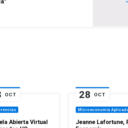
ia”
8
28
OCT
OCT
erencias
Microeconomía Aplicad
la Abierta Virtual
Jeanne Lafortune,