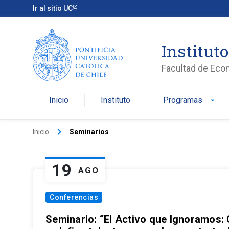
Ir al sitio UC
Institut
Facultad de Eco
Inicio
Instituto
Programas
arrow_drop_down
keyboard_arrow_right
Inicio
Seminarios
19
AGO
Conferencias
Seminario: “El Activo que Ignoramos: