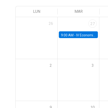
LUN
MAR
26
27
9:00 AM -
IV Economics Alumni Workshop
2
3
9
10