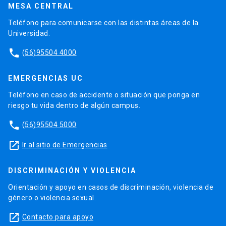
MESA CENTRAL
Teléfono para comunicarse con las distintas áreas de la
Universidad.
phone
(56)95504 4000
EMERGENCIAS UC
Teléfono en caso de accidente o situación que ponga en
riesgo tu vida dentro de algún campus.
phone
(56)95504 5000
launch
Ir al sitio de Emergencias
DISCRIMINACIÓN Y VIOLENCIA
Orientación y apoyo en casos de discriminación, violencia de
género o violencia sexual.
launch
Contacto para apoyo