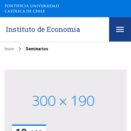
Instituto de Economía
keyboard_arrow_right
Inicio
Seminarios