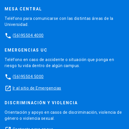
MESA CENTRAL
Teléfono para comunicarse con las distintas áreas de la
Universidad.
phone
(56)95504 4000
EMERGENCIAS UC
Teléfono en caso de accidente o situación que ponga en
riesgo tu vida dentro de algún campus.
phone
(56)95504 5000
launch
Ir al sitio de Emergencias
DISCRIMINACIÓN Y VIOLENCIA
Orientación y apoyo en casos de discriminación, violencia de
género o violencia sexual.