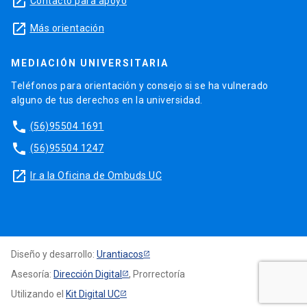
launch
Contacto para apoyo
launch
Más orientación
MEDIACIÓN UNIVERSITARIA
Teléfonos para orientación y consejo si se ha vulnerado
alguno de tus derechos en la universidad.
phone
(56)95504 1691
phone
(56)95504 1247
launch
Ir a la Oficina de Ombuds UC
Diseño y desarrollo:
Urantiacos
Asesoría:
Dirección Digital
, Prorrectoría
Utilizando el
Kit Digital UC