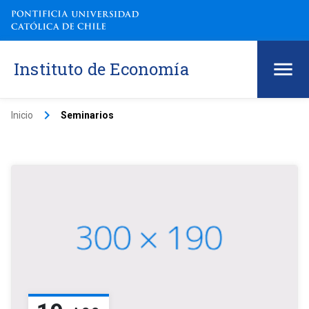
Instituto de Economía
keyboard_arrow_right
Inicio
Seminarios