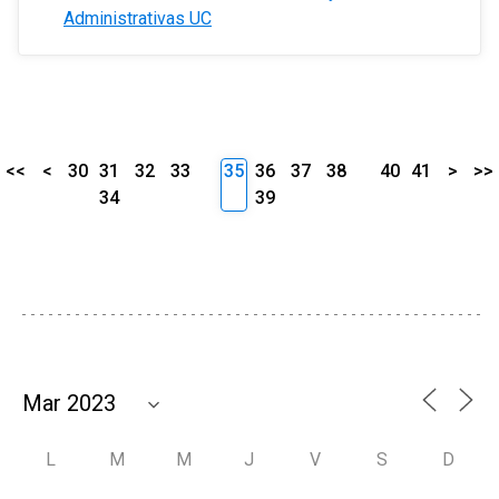
Administrativas UC
<<
<
30
31
32
33
35
36
37
38
40
41
>
>>
34
39
L
M
M
J
V
S
D