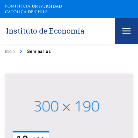
Instituto de Economía
keyboard_arrow_right
Inicio
Seminarios