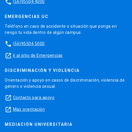
phone
(56)95504 4000
EMERGENCIAS UC
Teléfono en caso de accidente o situación que ponga en
riesgo tu vida dentro de algún campus.
phone
(56)95504 5000
launch
Ir al sitio de Emergencias
DISCRIMINACIÓN Y VIOLENCIA
Orientación y apoyo en casos de discriminación, violencia de
género o violencia sexual.
launch
Contacto para apoyo
launch
Más orientación
MEDIACIÓN UNIVERSITARIA