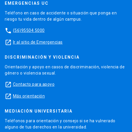
EMERGENCIAS UC
Teléfono en caso de accidente o situación que ponga en
riesgo tu vida dentro de algún campus.
phone
(56)95504 5000
launch
Ir al sitio de Emergencias
DISCRIMINACIÓN Y VIOLENCIA
Orientación y apoyo en casos de discriminación, violencia de
género o violencia sexual.
launch
Contacto para apoyo
launch
Más orientación
MEDIACIÓN UNIVERSITARIA
Teléfonos para orientación y consejo si se ha vulnerado
alguno de tus derechos en la universidad.