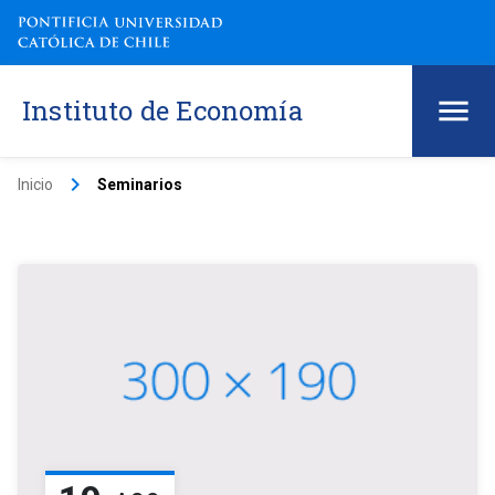
Instituto de Economía
keyboard_arrow_right
Inicio
Seminarios