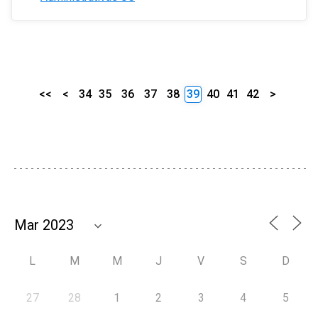
<<
<
34
35
36
37
38
39
40
41
42
>
L
M
M
J
V
S
D
27
28
1
2
3
4
5