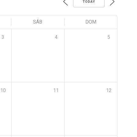
TODAY
SÁB
DOM
3
4
5
10
11
12