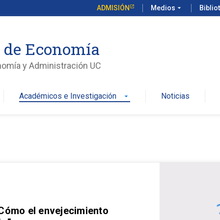
ADMISIÓN
Medios
arrow_drop_down
Biblio
o de Economía
nomía y Administración UC
Académicos e Investigación
Noticias
arrow_drop_down
 Cómo el envejecimiento