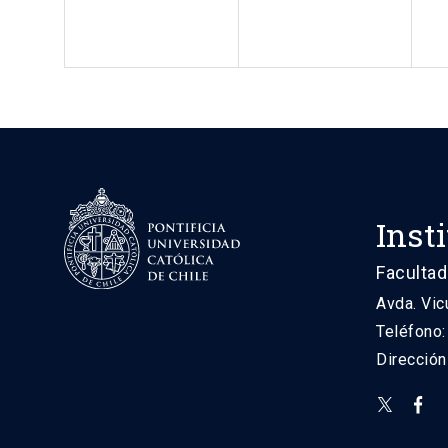
Inst
Facultad
Avda. Vic
Teléfono
Direcció