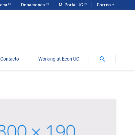
teca
Donaciones
Mi Portal UC
Correo
arrow_drop_down
search
Contacto
Working at Econ UC