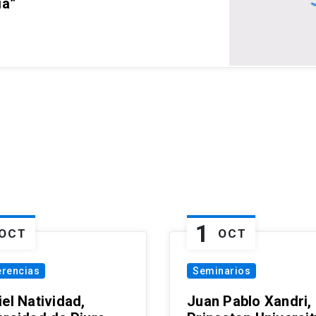
ia”
1
OCT
OCT
erencias
Seminarios
el Natividad,
Juan Pablo Xandri,