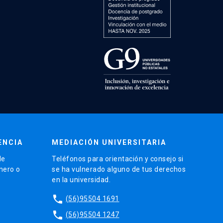
ENCIA
MEDIACIÓN UNIVERSITARIA
de
Teléfonos para orientación y consejo si
énero o
se ha vulnerado alguno de tus derechos
en la universidad.
phone
(56)95504 1691
phone
(56)95504 1247