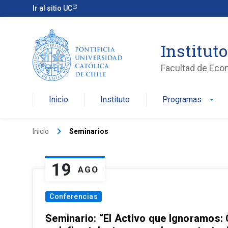
Ir al sitio UC
Institut
Facultad de Eco
Inicio
Instituto
Programas
arrow_drop_down
keyboard_arrow_right
Inicio
Seminarios
19
AGO
Conferencias
Seminario: “El Activo que Ignoramos: