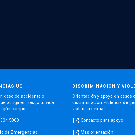
NCIAS UC
DISCRIMINACIÓN Y VIOL
n caso de accidente o
Orientación y apoyo en casos 
que ponga en riesgo tu vida
discriminación, violencia de g
 algún campus.
violencia sexual.
launch
5504 5000
Contacto para apoyo
launch
sitio de Emergencias
Más orientación