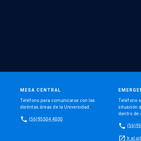
MESA CENTRAL
EMERGE
Teléfono para comunicarse con las
Teléfono e
distintas áreas de la Universidad.
situación 
dentro de
phone
(56)95504 4000
phone
(56)9
launch
Ir al 