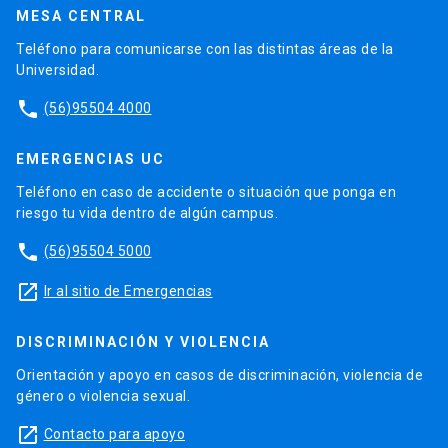
MESA CENTRAL
Teléfono para comunicarse con las distintas áreas de la
Universidad.
phone
(56)95504 4000
EMERGENCIAS UC
Teléfono en caso de accidente o situación que ponga en
riesgo tu vida dentro de algún campus.
phone
(56)95504 5000
launch
Ir al sitio de Emergencias
DISCRIMINACIÓN Y VIOLENCIA
Orientación y apoyo en casos de discriminación, violencia de
género o violencia sexual.
launch
Contacto para apoyo