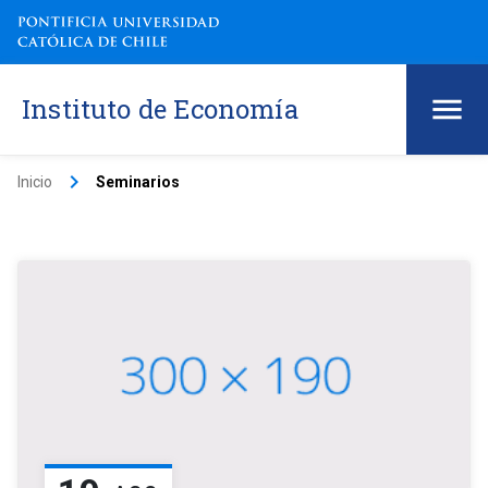
Instituto de Economía
keyboard_arrow_right
Inicio
Seminarios