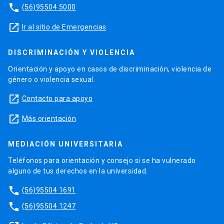
phone
(56)95504 5000
launch
Ir al sitio de Emergencias
DISCRIMINACIÓN Y VIOLENCIA
Orientación y apoyo en casos de discriminación, violencia de
género o violencia sexual.
launch
Contacto para apoyo
launch
Más orientación
MEDIACIÓN UNIVERSITARIA
Teléfonos para orientación y consejo si se ha vulnerado
alguno de tus derechos en la universidad.
phone
(56)95504 1691
phone
(56)95504 1247