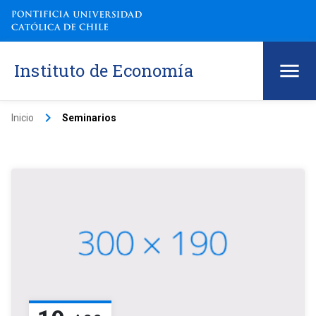
Instituto de Economía
keyboard_arrow_right
Inicio
Seminarios