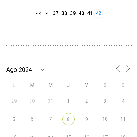
<<
<
37
38
39
40
41
42
L
M
M
J
V
S
D
29
30
31
1
2
3
4
6
7
10
11
5
8
9