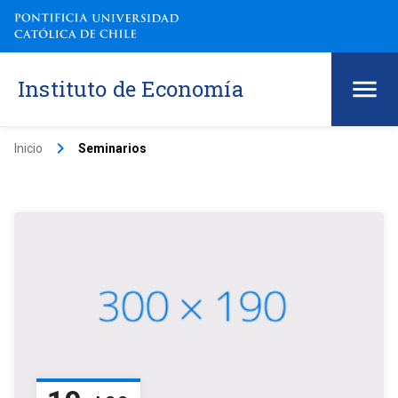
Instituto de Economía
keyboard_arrow_right
Inicio
Seminarios