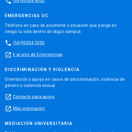
phone
(56)95504 4000
EMERGENCIAS UC
Teléfono en caso de accidente o situación que ponga en
riesgo tu vida dentro de algún campus.
phone
(56)95504 5000
launch
Ir al sitio de Emergencias
DISCRIMINACIÓN Y VIOLENCIA
Orientación y apoyo en casos de discriminación, violencia de
género o violencia sexual.
launch
Contacto para apoyo
launch
Más orientación
MEDIACIÓN UNIVERSITARIA