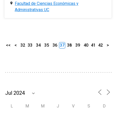
Facultad de Ciencias Económicas y
Administrativas UC
<<
<
32
33
34
35
36
37
38
39
40
41
42
>
L
M
M
J
V
S
D