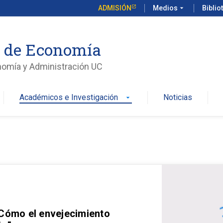
ADMISIÓN
Medios
arrow_drop_down
Biblio
o de Economía
nomía y Administración UC
Académicos e Investigación
Noticias
arrow_drop_down
 Cómo el envejecimiento