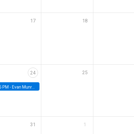
17
18
25
24
5 PM -
Evan Munro, Neyman Visiting Assistant Professor in the Department of Statistics at UC Berkeley
31
1