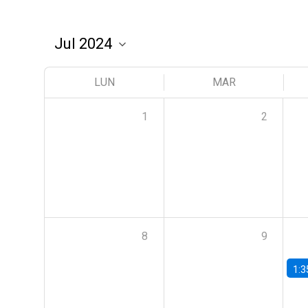
LUN
MAR
1
2
8
9
1:3