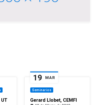
19
MAR
a
Seminarios
 UT
Gerard Llobet, CEMFI