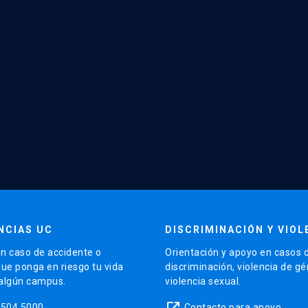
NCIAS UC
DISCRIMINACIÓN Y VIOL
n caso de accidente o
Orientación y apoyo en casos 
que ponga en riesgo tu vida
discriminación, violencia de g
 algún campus.
violencia sexual.
launch
5504 5000
Contacto para apoyo