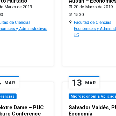
rto Hurtado
Austin – Economic
de Marzo de 2019
20 de Marzo de 2019
00
15:30
ultad de Ciencias
Facultad de Ciencias
nómicas y Administrativas
Económicas y Administ
UC
4
13
MAR
MAR
erencias
Microeconomía Aplicad
Notre Dame – PUC
Salvador Valdés, 
burg Conference
Economía