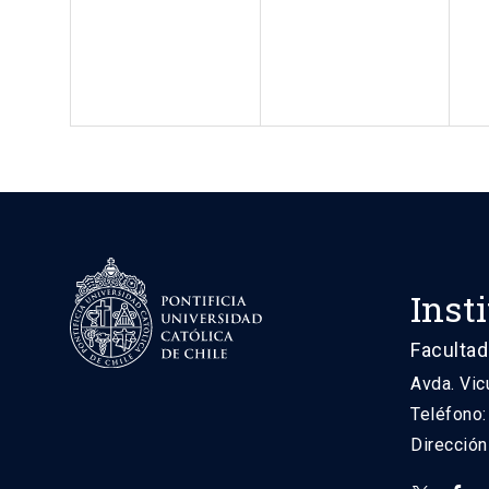
Inst
Facultad
Avda. Vic
Teléfono
Direcció