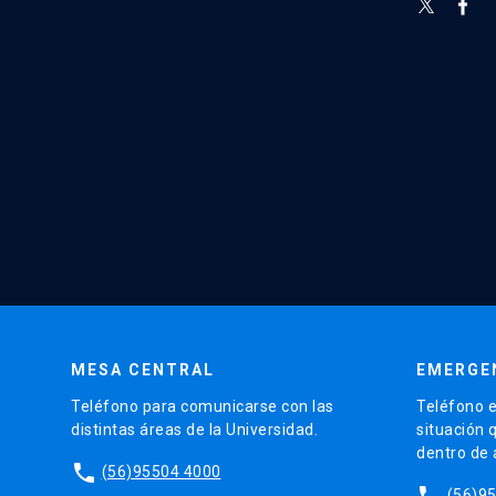
MESA CENTRAL
EMERGE
Teléfono para comunicarse con las
Teléfono e
distintas áreas de la Universidad.
situación 
dentro de
phone
(56)95504 4000
phone
(56)9