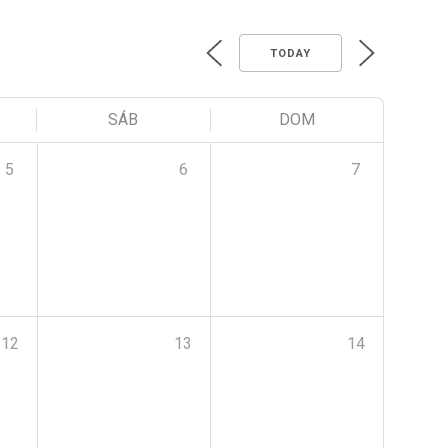
TODAY
SÁB
DOM
5
6
7
12
13
14