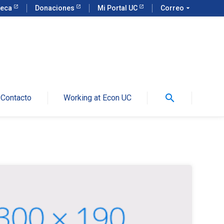
teca
Donaciones
Mi Portal UC
Correo
arrow_drop_down
search
Contacto
Working at Econ UC