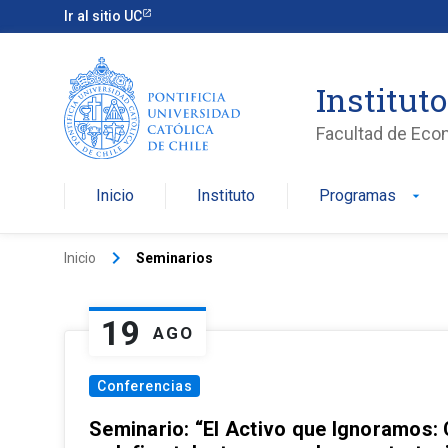
Ir al sitio UC
Institut
Facultad de Eco
Inicio
Instituto
Programas
arrow_drop_down
keyboard_arrow_right
Inicio
Seminarios
19
AGO
Conferencias
Seminario: “El Activo que Ignoramos: