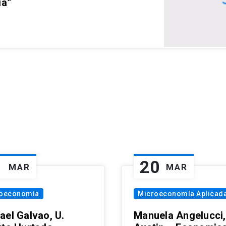
ia”
1
20
MAR
MAR
oeconomía
Microeconomía Aplicad
ael Galvao, U.
Manuela Angelucci,