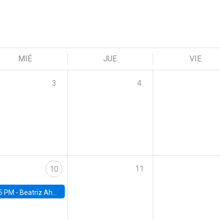
MIÉ
JUE
VIE
3
4
11
10
5 PM -
Beatriz Ahumada, PhD candidate, Universidad de Pittsburgh