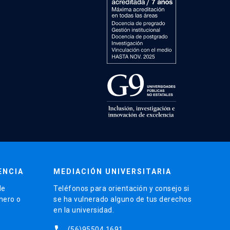
ENCIA
MEDIACIÓN UNIVERSITARIA
de
Teléfonos para orientación y consejo si
énero o
se ha vulnerado alguno de tus derechos
en la universidad.
phone
(56)95504 1691