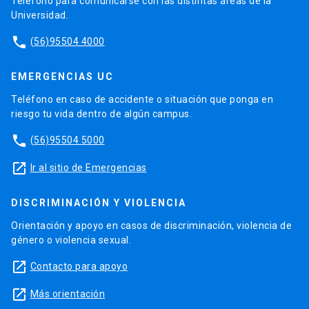
Teléfono para comunicarse con las distintas áreas de la
Universidad.
phone
(56)95504 4000
EMERGENCIAS UC
Teléfono en caso de accidente o situación que ponga en
riesgo tu vida dentro de algún campus.
phone
(56)95504 5000
launch
Ir al sitio de Emergencias
DISCRIMINACIÓN Y VIOLENCIA
Orientación y apoyo en casos de discriminación, violencia de
género o violencia sexual.
launch
Contacto para apoyo
launch
Más orientación