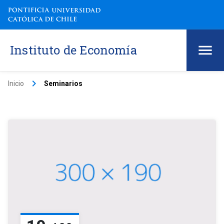
Instituto de Economía
keyboard_arrow_right
Inicio
Seminarios