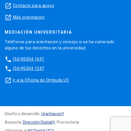
launch
Contacto para apoyo
launch
Más orientación
MEDIACIÓN UNIVERSITARIA
Teléfonos para orientación y consejo si se ha vulnerado
alguno de tus derechos en la universidad.
phone
(56)95504 1691
phone
(56)95504 1247
launch
Ir a la Oficina de Ombuds UC
Diseño y desarrollo:
Urantiacos
Asesoría:
Dirección Digital
, Prorrectoría
Utilizando el
Kit Digital UC