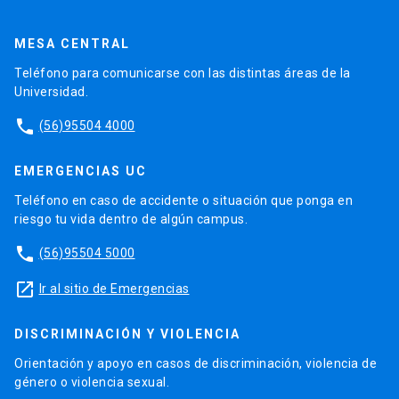
MESA CENTRAL
Teléfono para comunicarse con las distintas áreas de la
Universidad.
phone
(56)95504 4000
EMERGENCIAS UC
Teléfono en caso de accidente o situación que ponga en
riesgo tu vida dentro de algún campus.
phone
(56)95504 5000
launch
Ir al sitio de Emergencias
DISCRIMINACIÓN Y VIOLENCIA
Orientación y apoyo en casos de discriminación, violencia de
género o violencia sexual.