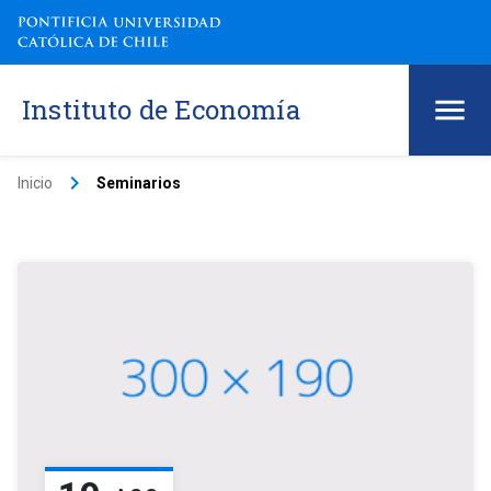
Instituto de Economía
keyboard_arrow_right
Inicio
Seminarios