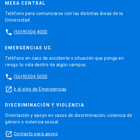
MESA CENTRAL
Teléfono para comunicarse con las distintas áreas de la
Universidad.
phone
(56)95504 4000
EMERGENCIAS UC
Teléfono en caso de accidente o situación que ponga en
riesgo tu vida dentro de algún campus.
phone
(56)95504 5000
launch
Ir al sitio de Emergencias
DISCRIMINACIÓN Y VIOLENCIA
Orientación y apoyo en casos de discriminación, violencia de
género o violencia sexual.
launch
Contacto para apoyo