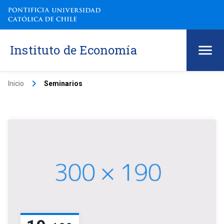
Instituto de Economía
keyboard_arrow_right
Inicio
Seminarios