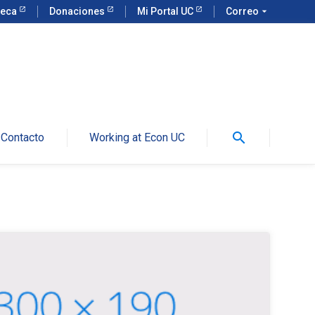
teca
Donaciones
Mi Portal UC
Correo
arrow_drop_down
search
Contacto
Working at Econ UC