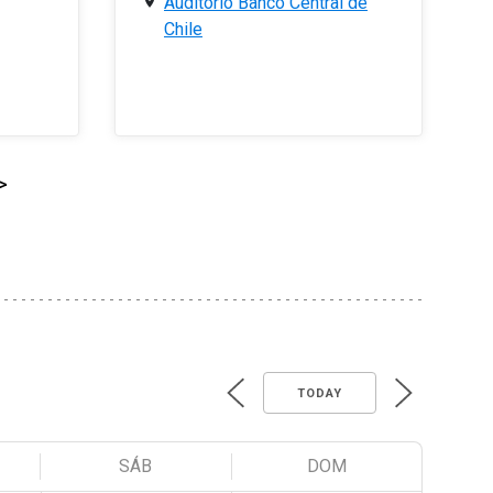
Auditorio Banco Central de
Chile
>
TODAY
SÁB
DOM