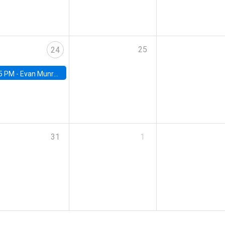
25
24
5 PM -
Evan Munro, Neyman Visiting Assistant Professor in the Department of Statistics at UC Berkeley
31
1