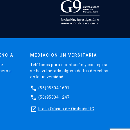
ENCIA
MEDIACIÓN UNIVERSITARIA
de
Teléfonos para orientación y consejo si
énero o
se ha vulnerado alguno de tus derechos
en la universidad.
phone
(56)95504 1691
phone
(56)95504 1247
launch
Ir a la Oficina de Ombuds UC