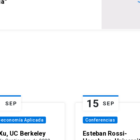
ia”
1
15
SEP
SEP
oeconomía Aplicada
Conferencias
Xu, UC Berkeley
Esteban Rossi-