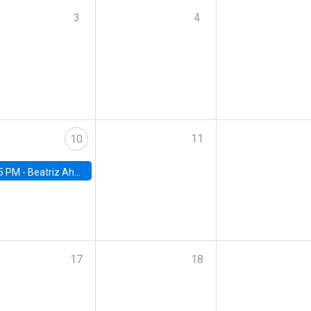
3
4
11
10
5 PM -
Beatriz Ahumada, PhD candidate, Universidad de Pittsburgh
17
18