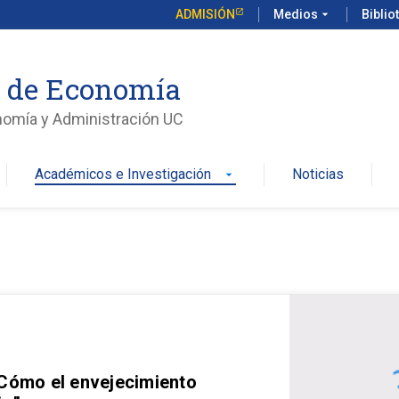
ADMISIÓN
Medios
arrow_drop_down
Biblio
o de Economía
nomía y Administración UC
Académicos e Investigación
Noticias
arrow_drop_down
 Cómo el envejecimiento