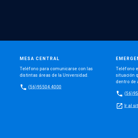
MESA CENTRAL
EMERGE
Teléfono para comunicarse con las
Teléfono e
distintas áreas de la Universidad.
situación 
dentro de
phone
(56)95504 4000
phone
(56)9
launch
Ir al 