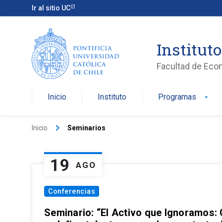
Ir al sitio UC
Institut
Facultad de Eco
Inicio
Instituto
Programas
arrow_drop_down
keyboard_arrow_right
Inicio
Seminarios
19
AGO
Conferencias
Seminario: “El Activo que Ignoramos: