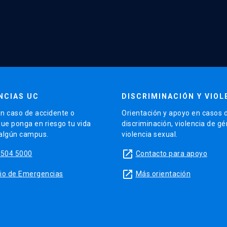
NCIAS UC
DISCRIMINACIÓN Y VIOL
n caso de accidente o
Orientación y apoyo en casos 
que ponga en riesgo tu vida
discriminación, violencia de g
 algún campus.
violencia sexual.
launch
5504 5000
Contacto para apoyo
launch
sitio de Emergencias
Más orientación