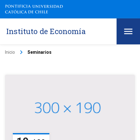
Instituto de Economía
keyboard_arrow_right
Inicio
Seminarios