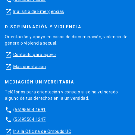
launch
Ir al sitio de Emergencias
DISCRIMINACIÓN Y VIOLENCIA
Orientación y apoyo en casos de discriminación, violencia de
género o violencia sexual.
launch
Contacto para apoyo
launch
Más orientación
MEDIACIÓN UNIVERSITARIA
Teléfonos para orientación y consejo si se ha vulnerado
alguno de tus derechos en la universidad.
phone
(56)95504 1691
phone
(56)95504 1247
launch
Ir a la Oficina de Ombuds UC