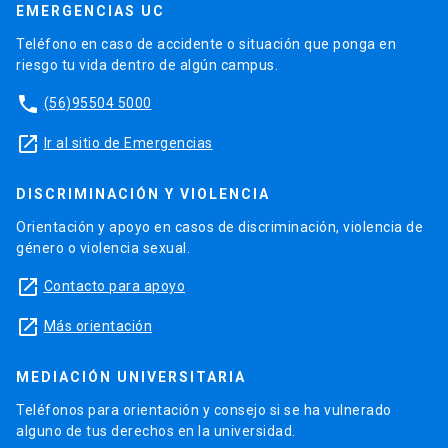
EMERGENCIAS UC
Teléfono en caso de accidente o situación que ponga en
riesgo tu vida dentro de algún campus.
phone
(56)95504 5000
launch
Ir al sitio de Emergencias
DISCRIMINACIÓN Y VIOLENCIA
Orientación y apoyo en casos de discriminación, violencia de
género o violencia sexual.
launch
Contacto para apoyo
launch
Más orientación
MEDIACIÓN UNIVERSITARIA
Teléfonos para orientación y consejo si se ha vulnerado
alguno de tus derechos en la universidad.