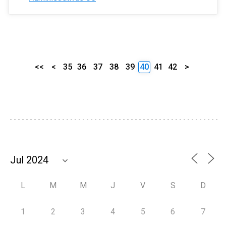
<<
<
35
36
37
38
39
40
41
42
>
L
M
M
J
V
S
D
1
2
3
4
5
6
7