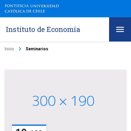
Instituto de Economía
keyboard_arrow_right
Inicio
Seminarios