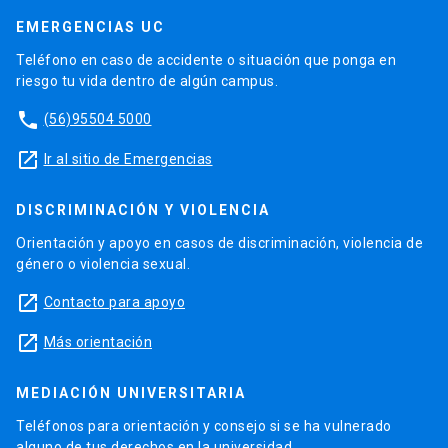
EMERGENCIAS UC
Teléfono en caso de accidente o situación que ponga en
riesgo tu vida dentro de algún campus.
phone
(56)95504 5000
launch
Ir al sitio de Emergencias
DISCRIMINACIÓN Y VIOLENCIA
Orientación y apoyo en casos de discriminación, violencia de
género o violencia sexual.
launch
Contacto para apoyo
launch
Más orientación
MEDIACIÓN UNIVERSITARIA
Teléfonos para orientación y consejo si se ha vulnerado
alguno de tus derechos en la universidad.