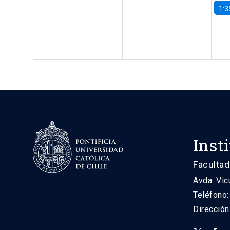
1:3
Inst
Facultad
Avda. Vic
Teléfono
Direcció