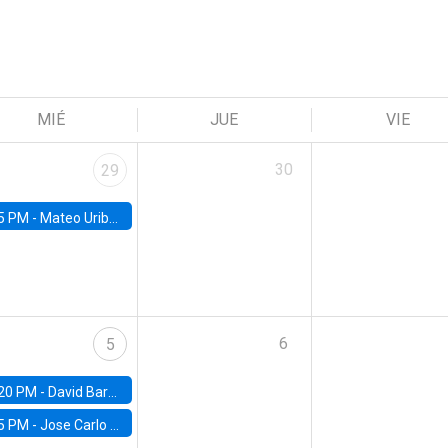
MIÉ
JUE
VIE
30
29
5 PM -
Mateo Uribe-Castro, Universidad de los Andes (Colombia)
6
5
20 PM -
David Bardey, Universidad de los Andes - CEDE
5 PM -
Jose Carlo Bermudez, UC (ME) & World Bank