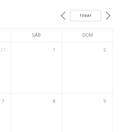
TODAY
SÁB
DOM
31
1
2
7
8
9