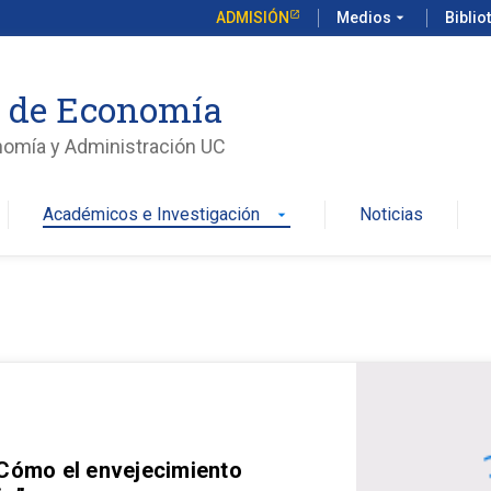
ADMISIÓN
Medios
arrow_drop_down
Biblio
o de Economía
nomía y Administración UC
Académicos e Investigación
Noticias
arrow_drop_down
 Cómo el envejecimiento