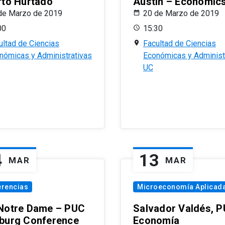
rto Hurtado
Austin – Economic
de Marzo de 2019
20 de Marzo de 2019
00
15:30
ultad de Ciencias
Facultad de Ciencias
nómicas y Administrativas
Económicas y Administ
UC
4
13
MAR
MAR
erencias
Microeconomía Aplicad
Notre Dame – PUC
Salvador Valdés, 
burg Conference
Economía