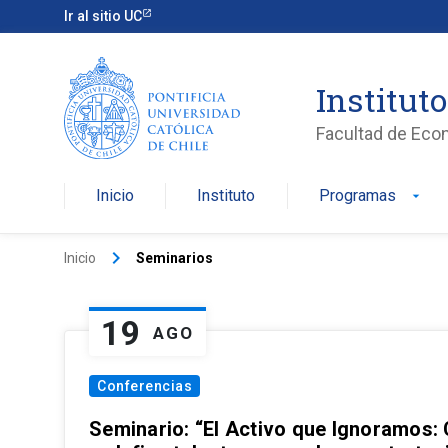
Ir al sitio UC
Institut
Facultad de Eco
Inicio
Instituto
Programas
arrow_drop_down
keyboard_arrow_right
Inicio
Seminarios
19
AGO
Conferencias
Seminario: “El Activo que Ignoramos: