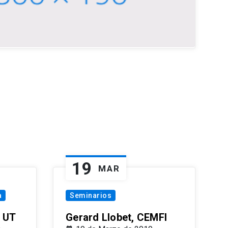
19
MAR
a
Seminarios
 UT
Gerard Llobet, CEMFI