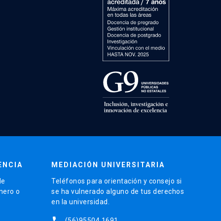
ENCIA
MEDIACIÓN UNIVERSITARIA
de
Teléfonos para orientación y consejo si
énero o
se ha vulnerado alguno de tus derechos
en la universidad.
phone
(56)95504 1691