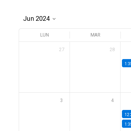
LUN
MAR
27
28
1:3
3
4
12:
1:3