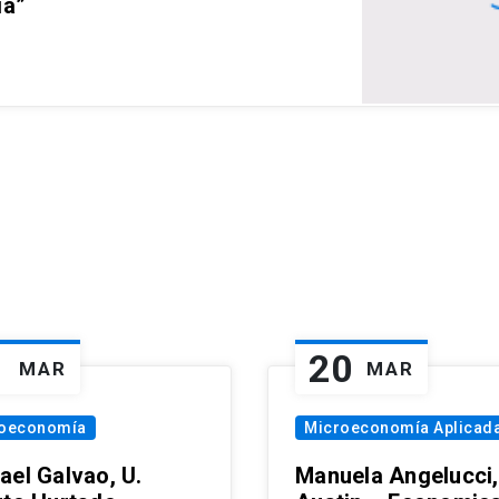
ia”
1
20
MAR
MAR
oeconomía
Microeconomía Aplicad
ael Galvao, U.
Manuela Angelucci,