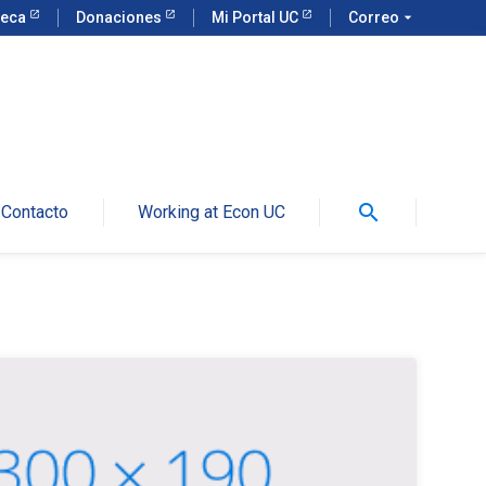
teca
Donaciones
Mi Portal UC
Correo
arrow_drop_down
search
Contacto
Working at Econ UC