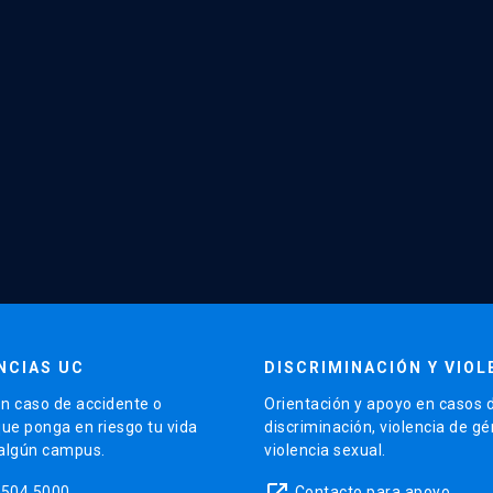
NCIAS UC
DISCRIMINACIÓN Y VIOL
n caso de accidente o
Orientación y apoyo en casos 
que ponga en riesgo tu vida
discriminación, violencia de g
 algún campus.
violencia sexual.
launch
5504 5000
Contacto para apoyo