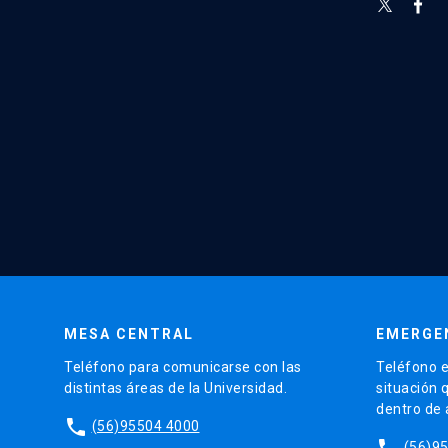
MESA CENTRAL
EMERGE
Teléfono para comunicarse con las
Teléfono e
distintas áreas de la Universidad.
situación 
dentro de
phone
(56)95504 4000
phone
(56)9