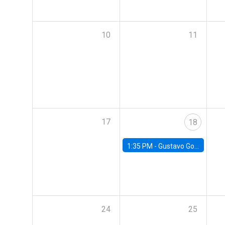
10
11
17
18
1:35 PM -
Gustavo González, Banco Central de Chile
24
25