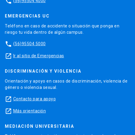
phone
(56)95504 4000
EMERGENCIAS UC
Teléfono en caso de accidente o situación que ponga en
riesgo tu vida dentro de algún campus.
phone
(56)95504 5000
launch
Ir al sitio de Emergencias
DISCRIMINACIÓN Y VIOLENCIA
Orientación y apoyo en casos de discriminación, violencia de
género o violencia sexual.
launch
Contacto para apoyo
launch
Más orientación
MEDIACIÓN UNIVERSITARIA