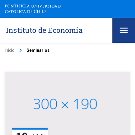
Instituto de Economía
keyboard_arrow_right
Inicio
Seminarios