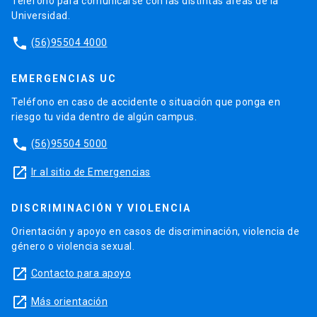
Teléfono para comunicarse con las distintas áreas de la
Universidad.
phone
(56)95504 4000
EMERGENCIAS UC
Teléfono en caso de accidente o situación que ponga en
riesgo tu vida dentro de algún campus.
phone
(56)95504 5000
launch
Ir al sitio de Emergencias
DISCRIMINACIÓN Y VIOLENCIA
Orientación y apoyo en casos de discriminación, violencia de
género o violencia sexual.
launch
Contacto para apoyo
launch
Más orientación