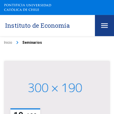
Instituto de Economía
keyboard_arrow_right
Inicio
Seminarios