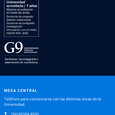
MESA CENTRAL
Teléfono para comunicarse con las distintas áreas de la
Universidad.
phone
(56)95504 4000