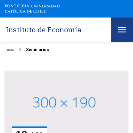
Instituto de Economía
keyboard_arrow_right
Inicio
Seminarios