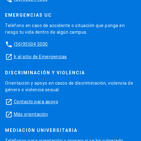
EMERGENCIAS UC
Teléfono en caso de accidente o situación que ponga en
riesgo tu vida dentro de algún campus.
phone
(56)95504 5000
launch
Ir al sitio de Emergencias
DISCRIMINACIÓN Y VIOLENCIA
Orientación y apoyo en casos de discriminación, violencia de
género o violencia sexual.
launch
Contacto para apoyo
launch
Más orientación
MEDIACIÓN UNIVERSITARIA
Teléfonos para orientación y consejo si se ha vulnerado