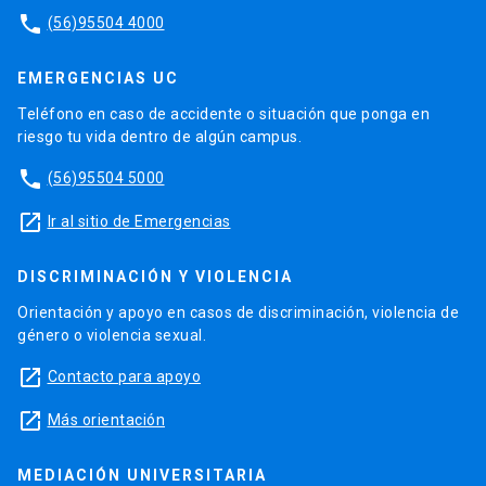
phone
(56)95504 4000
EMERGENCIAS UC
Teléfono en caso de accidente o situación que ponga en
riesgo tu vida dentro de algún campus.
phone
(56)95504 5000
launch
Ir al sitio de Emergencias
DISCRIMINACIÓN Y VIOLENCIA
Orientación y apoyo en casos de discriminación, violencia de
género o violencia sexual.
launch
Contacto para apoyo
launch
Más orientación
MEDIACIÓN UNIVERSITARIA