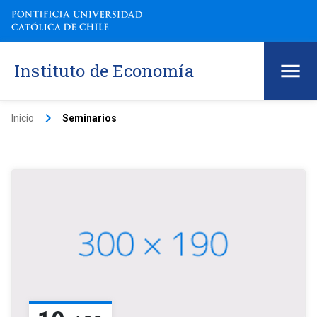
Instituto de Economía
keyboard_arrow_right
Inicio
Seminarios