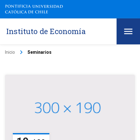
Instituto de Economía
keyboard_arrow_right
Inicio
Seminarios