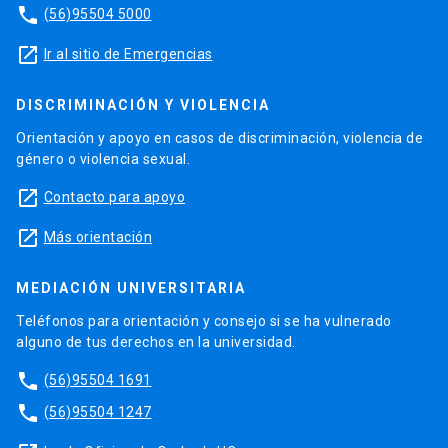
phone
(56)95504 5000
launch
Ir al sitio de Emergencias
DISCRIMINACIÓN Y VIOLENCIA
Orientación y apoyo en casos de discriminación, violencia de
género o violencia sexual.
launch
Contacto para apoyo
launch
Más orientación
MEDIACIÓN UNIVERSITARIA
Teléfonos para orientación y consejo si se ha vulnerado
alguno de tus derechos en la universidad.
phone
(56)95504 1691
phone
(56)95504 1247