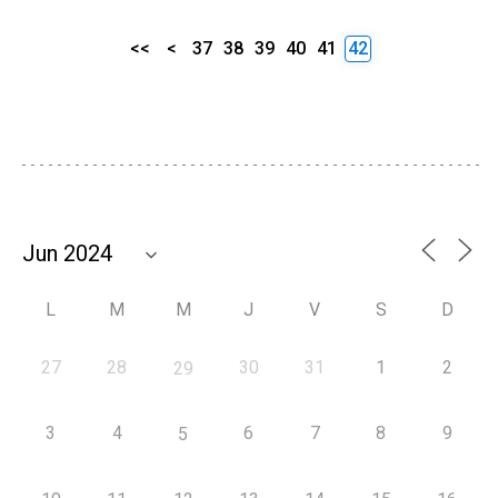
<<
<
37
38
39
40
41
42
L
M
M
J
V
S
D
27
28
30
31
1
2
29
3
4
6
7
8
9
5