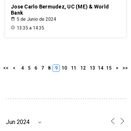
Jose Carlo Bermudez, UC (ME) & World
Bank
5 de Junio de 2024
13:35 a 14:35
<<
<
4
5
6
7
8
9
10
11
12
13
14
15
>
>>