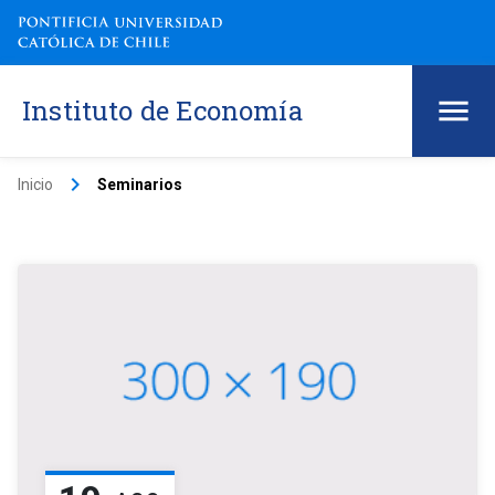
Instituto de Economía
keyboard_arrow_right
Inicio
Seminarios