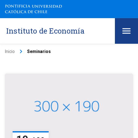
Instituto de Economía
keyboard_arrow_right
Inicio
Seminarios