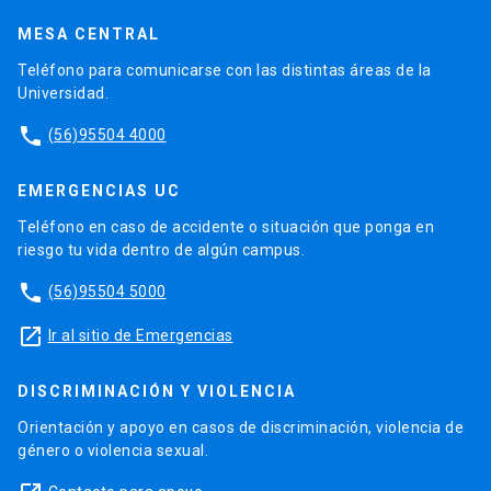
MESA CENTRAL
Teléfono para comunicarse con las distintas áreas de la
Universidad.
phone
(56)95504 4000
EMERGENCIAS UC
Teléfono en caso de accidente o situación que ponga en
riesgo tu vida dentro de algún campus.
phone
(56)95504 5000
launch
Ir al sitio de Emergencias
DISCRIMINACIÓN Y VIOLENCIA
Orientación y apoyo en casos de discriminación, violencia de
género o violencia sexual.