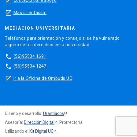
launch
Contacto para apoyo
launch
Más orientación
MEDIACIÓN UNIVERSITARIA
Teléfonos para orientación y consejo si se ha vulnerado
alguno de tus derechos en la universidad.
phone
(56)95504 1691
phone
(56)95504 1247
launch
Ir a la Oficina de Ombuds UC
Diseño y desarrollo:
Urantiacos
Asesoría:
Dirección Digital
, Prorrectoría
Utilizando el
Kit Digital UC