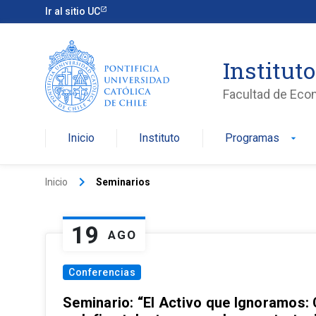
Ir al sitio UC
Institut
Facultad de Eco
Inicio
Instituto
Programas
arrow_drop_down
keyboard_arrow_right
Inicio
Seminarios
19
AGO
Conferencias
Seminario: “El Activo que Ignoramos: