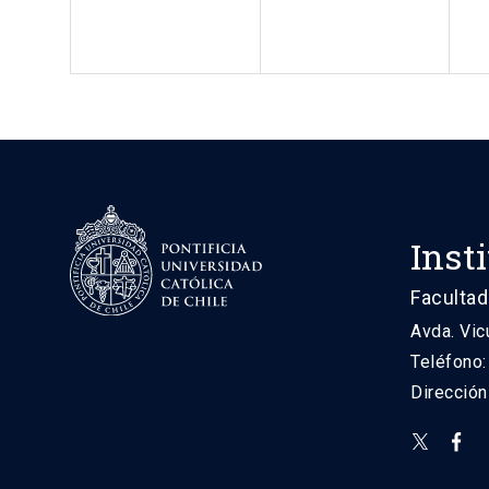
Inst
Facultad
Avda. Vic
Teléfono
Direcció