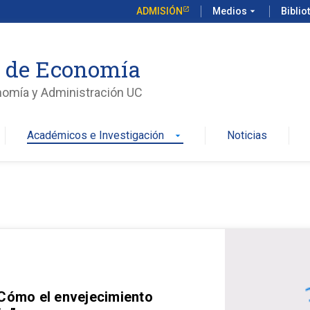
ADMISIÓN
Medios
arrow_drop_down
Biblio
o de Economía
nomía y Administración UC
Académicos e Investigación
Noticias
arrow_drop_down
 Cómo el envejecimiento