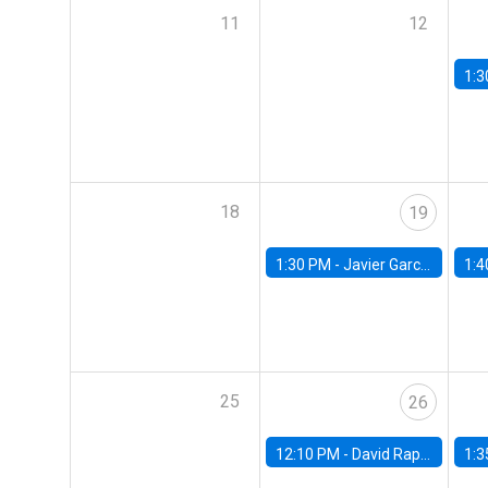
11
12
1:3
18
19
1:30 PM -
Javier Garcia Cicco, Universidad de San Andres
1:4
25
26
12:10 PM -
David Rappoport, FED Board
1:3