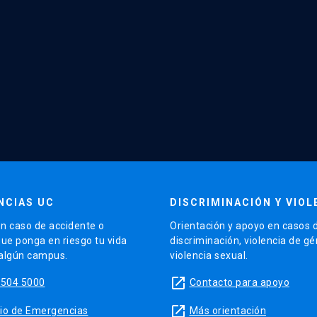
NCIAS UC
DISCRIMINACIÓN Y VIOL
n caso de accidente o
Orientación y apoyo en casos 
que ponga en riesgo tu vida
discriminación, violencia de g
 algún campus.
violencia sexual.
launch
5504 5000
Contacto para apoyo
launch
sitio de Emergencias
Más orientación