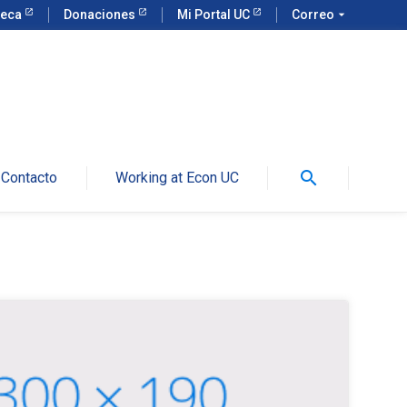
teca
Donaciones
Mi Portal UC
Correo
arrow_drop_down
search
Contacto
Working at Econ UC