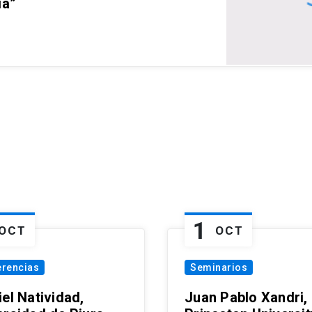
ia”
1
OCT
OCT
erencias
Seminarios
el Natividad,
Juan Pablo Xandri,