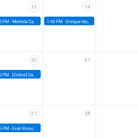
13
14
0 PM -
Michela Carlana, Harvard Kennedy School
1:40 PM -
Enrique Ide, IESE
21
20
0 PM -
[Online] Gabriel Englander, World Bank
28
27
5 PM -
Evan Kresch, Oberlin College