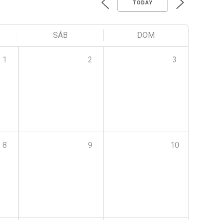
TODAY
SÁB
DOM
1
2
3
8
9
10