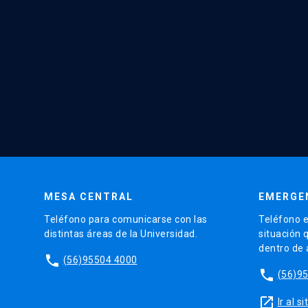
MESA CENTRAL
EMERGE
Teléfono para comunicarse con las
Teléfono e
distintas áreas de la Universidad.
situación 
dentro de
phone
(56)95504 4000
phone
(56)9
launch
Ir al 