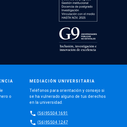
ENCIA
MEDIACIÓN UNIVERSITARIA
de
Teléfonos para orientación y consejo si
énero o
se ha vulnerado alguno de tus derechos
en la universidad.
phone
(56)95504 1691
phone
(56)95504 1247