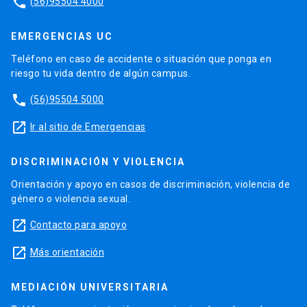
phone
(56)95504 4000
EMERGENCIAS UC
Teléfono en caso de accidente o situación que ponga en
riesgo tu vida dentro de algún campus.
phone
(56)95504 5000
launch
Ir al sitio de Emergencias
DISCRIMINACIÓN Y VIOLENCIA
Orientación y apoyo en casos de discriminación, violencia de
género o violencia sexual.
launch
Contacto para apoyo
launch
Más orientación
MEDIACIÓN UNIVERSITARIA