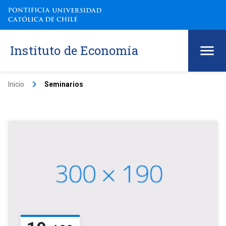
Instituto de Economía
keyboard_arrow_right
Inicio
Seminarios