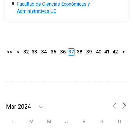
Facultad de Ciencias Económicas y
Administrativas UC
<<
<
32
33
34
35
36
37
38
39
40
41
42
>
L
M
M
J
V
S
D