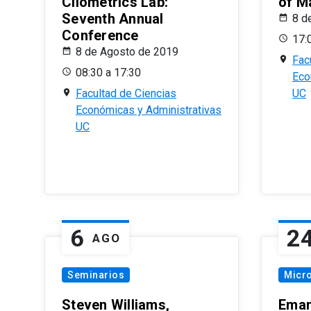
Cliometrics Lab:
of M
Seventh Annual
8 d
Conference
17:
8 de Agosto de 2019
Fac
08:30 a 17:30
Eco
Facultad de Ciencias
UC
Económicas y Administrativas
UC
6
2
AGO
Seminarios
Micr
Steven Williams,
Eman