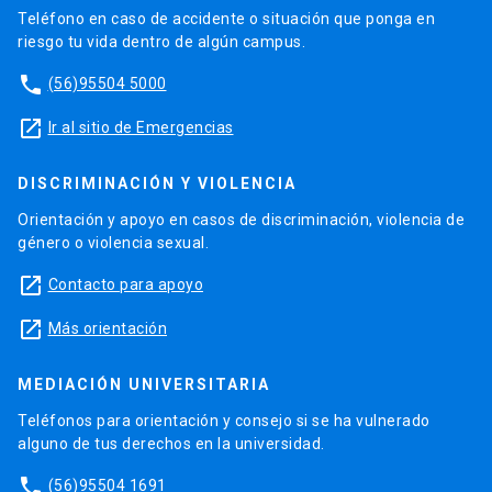
Teléfono en caso de accidente o situación que ponga en
riesgo tu vida dentro de algún campus.
phone
(56)95504 5000
launch
Ir al sitio de Emergencias
DISCRIMINACIÓN Y VIOLENCIA
Orientación y apoyo en casos de discriminación, violencia de
género o violencia sexual.
launch
Contacto para apoyo
launch
Más orientación
MEDIACIÓN UNIVERSITARIA
Teléfonos para orientación y consejo si se ha vulnerado
alguno de tus derechos en la universidad.
phone
(56)95504 1691