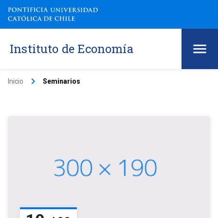
Instituto de Economía
keyboard_arrow_right
Inicio
Seminarios