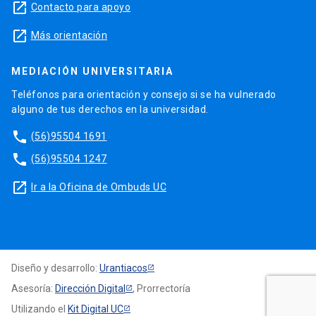
launch
Contacto para apoyo
launch
Más orientación
MEDIACIÓN UNIVERSITARIA
Teléfonos para orientación y consejo si se ha vulnerado
alguno de tus derechos en la universidad.
phone
(56)95504 1691
phone
(56)95504 1247
launch
Ir a la Oficina de Ombuds UC
Diseño y desarrollo:
Urantiacos
Asesoría:
Dirección Digital
, Prorrectoría
Utilizando el
Kit Digital UC