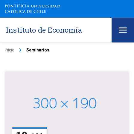
Instituto de Economía
keyboard_arrow_right
Inicio
Seminarios