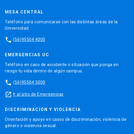
MESA CENTRAL
Teléfono para comunicarse con las distintas áreas de la
Universidad.
phone
(56)95504 4000
EMERGENCIAS UC
Teléfono en caso de accidente o situación que ponga en
riesgo tu vida dentro de algún campus.
phone
(56)95504 5000
launch
Ir al sitio de Emergencias
DISCRIMINACIÓN Y VIOLENCIA
Orientación y apoyo en casos de discriminación, violencia de
género o violencia sexual.