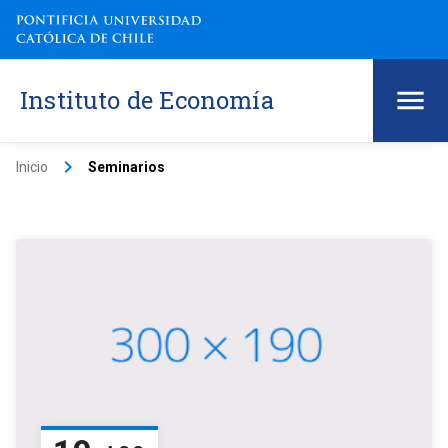
Instituto de Economía
keyboard_arrow_right
Inicio
Seminarios