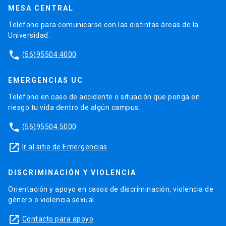
MESA CENTRAL
Teléfono para comunicarse con las distintas áreas de la
Universidad.
phone
(56)95504 4000
EMERGENCIAS UC
Teléfono en caso de accidente o situación que ponga en
riesgo tu vida dentro de algún campus.
phone
(56)95504 5000
launch
Ir al sitio de Emergencias
DISCRIMINACIÓN Y VIOLENCIA
Orientación y apoyo en casos de discriminación, violencia de
género o violencia sexual.
launch
Contacto para apoyo