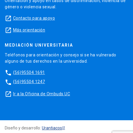
Orientación y apoyo en casos de discriminación, violencia de
género o violencia sexual.
launch
Contacto para apoyo
launch
Más orientación
MEDIACIÓN UNIVERSITARIA
Teléfonos para orientación y consejo si se ha vulnerado
alguno de tus derechos en la universidad.
phone
(56)95504 1691
phone
(56)95504 1247
launch
Ir a la Oficina de Ombuds UC
Diseño y desarrollo:
Urantiacos