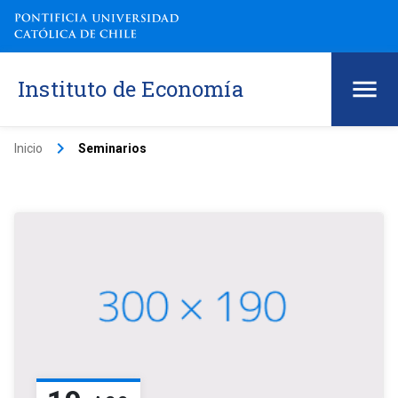
Instituto de Economía
keyboard_arrow_right
Inicio
Seminarios