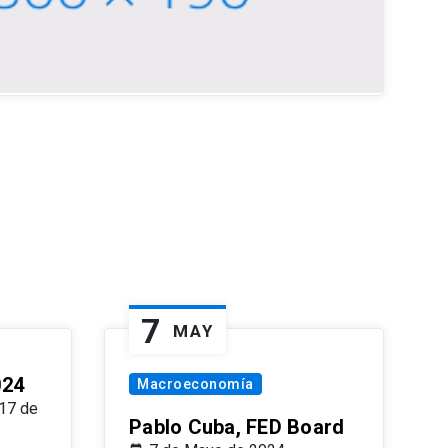
7
MAY
024
Macroeconomía
17 de
Pablo Cuba, FED Board