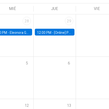
MIÉ
JUE
VIE
28
29
0 PM -
Eleonora Guarnieri, Exeter University
12:00 PM -
[Online] Pablo Slutzky, University of Maryland
5
6
12
13