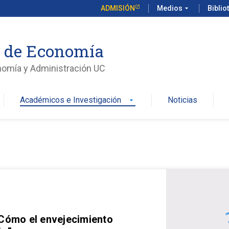
ADMISIÓN
Medios
arrow_drop_down
Biblio
o de Economía
nomía y Administración UC
Académicos e Investigación
Noticias
arrow_drop_down
 Cómo el envejecimiento