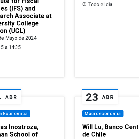
tute for Fiscal
Todo el dia.
ies (IFS) and
arch Associate at
ersity College
on (UCL)
de Mayo de 2024
35 a 14:35
4
23
ABR
ABR
ía Económica
Macroeconomía
las Inostroza,
Will Lu, Banco Cent
an School of
de Chile