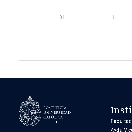
31
1
Inst
Facultad
Avda. Vic