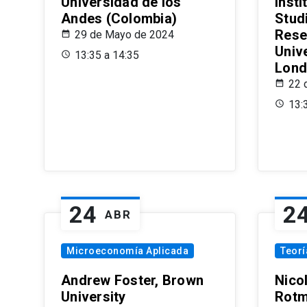
Universidad de los
Insti
Andes (Colombia)
Stud
Rese
29 de Mayo de 2024
Univ
13:35 a 14:35
Lond
22 
13:
24
2
ABR
Microeconomía Aplicada
Teor
Andrew Foster, Brown
Nico
University
Rotm