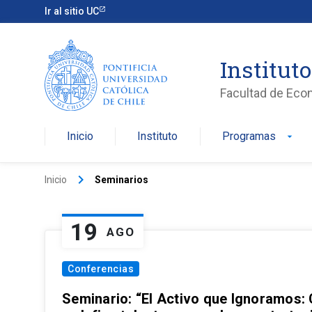
Ir al sitio UC
Institut
Facultad de Eco
Inicio
Instituto
Programas
arrow_drop_down
keyboard_arrow_right
Inicio
Seminarios
19
AGO
Conferencias
Seminario: “El Activo que Ignoramos: