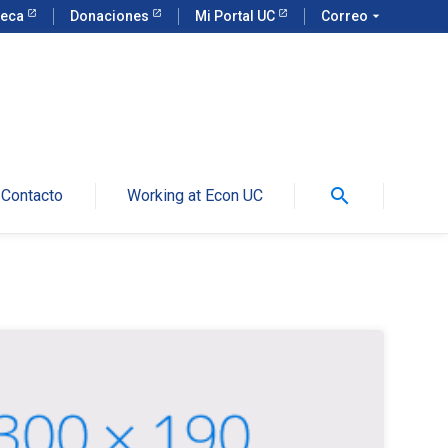
teca
Donaciones
Mi Portal UC
Correo
arrow_drop_down
search
Contacto
Working at Econ UC