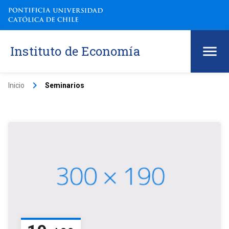
Instituto de Economía
keyboard_arrow_right
Inicio
Seminarios