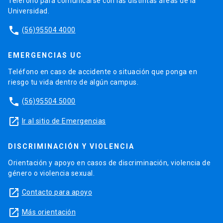
Teléfono para comunicarse con las distintas áreas de la
Universidad.
phone
(56)95504 4000
EMERGENCIAS UC
Teléfono en caso de accidente o situación que ponga en
riesgo tu vida dentro de algún campus.
phone
(56)95504 5000
launch
Ir al sitio de Emergencias
DISCRIMINACIÓN Y VIOLENCIA
Orientación y apoyo en casos de discriminación, violencia de
género o violencia sexual.
launch
Contacto para apoyo
launch
Más orientación