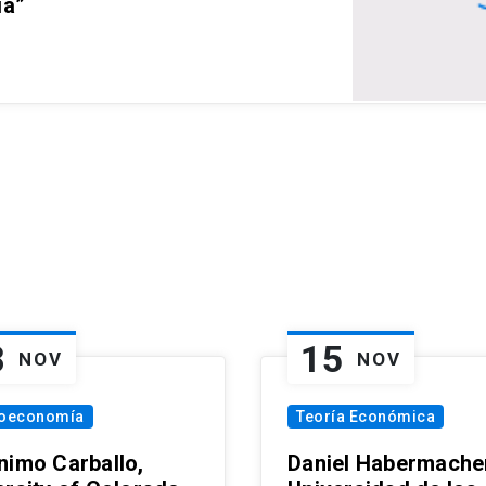
ia”
8
15
NOV
NOV
oeconomía
Teoría Económica
nimo Carballo,
Daniel Habermacher