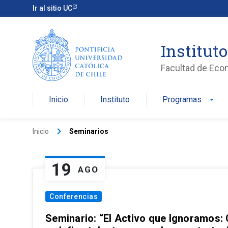
Ir al sitio UC
Institut
Facultad de Eco
Inicio
Instituto
Programas
arrow_drop_down
keyboard_arrow_right
Inicio
Seminarios
19
AGO
Conferencias
Seminario: “El Activo que Ignoramos: