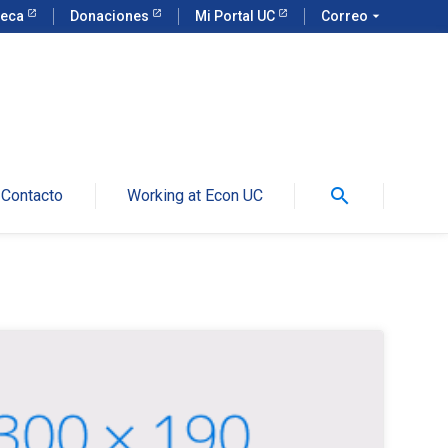
teca
Donaciones
Mi Portal UC
Correo
arrow_drop_down
search
Contacto
Working at Econ UC