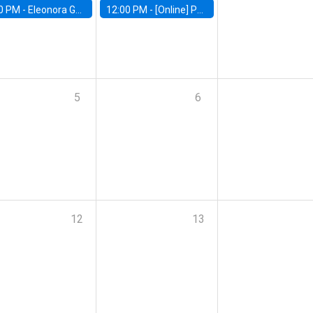
0 PM -
Eleonora Guarnieri, Exeter University
12:00 PM -
[Online] Pablo Slutzky, University of Maryland
5
6
12
13