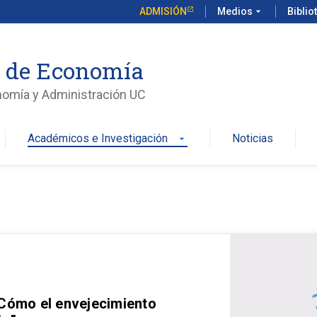
ADMISIÓN
Medios
arrow_drop_down
Biblio
o de Economía
nomía y Administración UC
Académicos e Investigación
Noticias
arrow_drop_down
 Cómo el envejecimiento