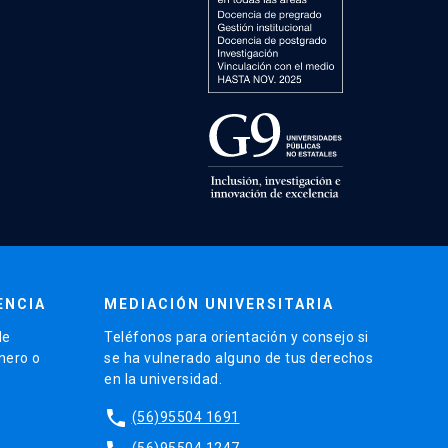
ENCIA
MEDIACIÓN UNIVERSITARIA
de
Teléfonos para orientación y consejo si
énero o
se ha vulnerado alguno de tus derechos
en la universidad.
phone
(56)95504 1691