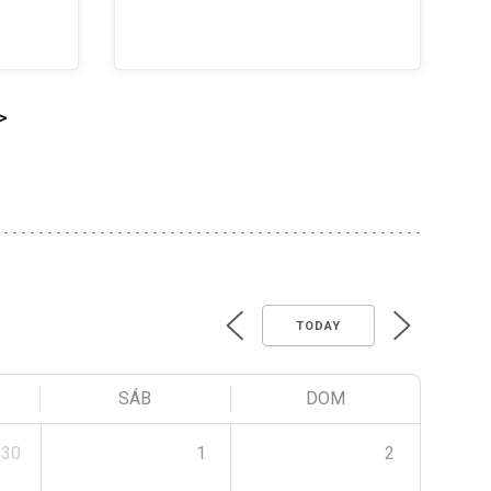
>
TODAY
SÁB
DOM
30
1
2