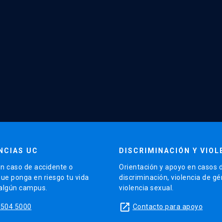
NCIAS UC
DISCRIMINACIÓN Y VIOL
n caso de accidente o
Orientación y apoyo en casos 
que ponga en riesgo tu vida
discriminación, violencia de g
 algún campus.
violencia sexual.
launch
5504 5000
Contacto para apoyo