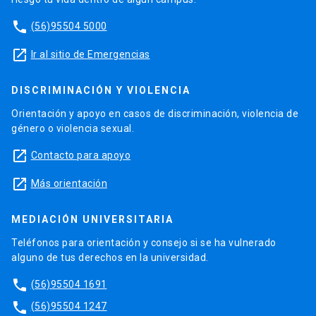
phone
(56)95504 5000
launch
Ir al sitio de Emergencias
DISCRIMINACIÓN Y VIOLENCIA
Orientación y apoyo en casos de discriminación, violencia de
género o violencia sexual.
launch
Contacto para apoyo
launch
Más orientación
MEDIACIÓN UNIVERSITARIA
Teléfonos para orientación y consejo si se ha vulnerado
alguno de tus derechos en la universidad.
phone
(56)95504 1691
phone
(56)95504 1247