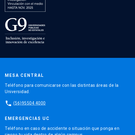
MESA CENTRAL
Teléfono para comunicarse con las distintas áreas de la
Universidad.
phone
(56)95504 4000
EMERGENCIAS UC
Teléfono en caso de accidente o situación que ponga en
riesgo tu vida dentro de algún campus.