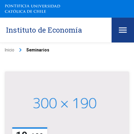
Instituto de Economía
keyboard_arrow_right
Inicio
Seminarios