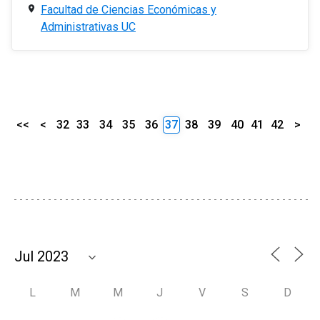
Facultad de Ciencias Económicas y
Administrativas UC
<<
<
32
33
34
35
36
37
38
39
40
41
42
>
L
M
M
J
V
S
D