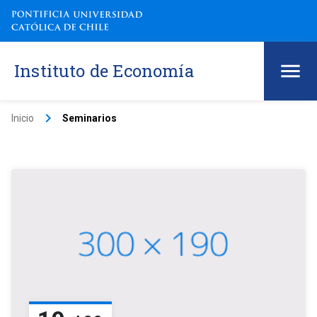
Instituto de Economía
keyboard_arrow_right
Inicio
Seminarios