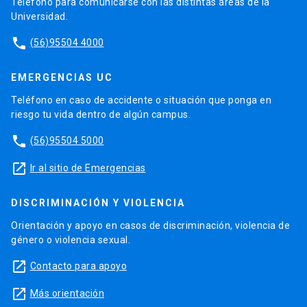
Teléfono para comunicarse con las distintas áreas de la
Universidad.
phone
(56)95504 4000
EMERGENCIAS UC
Teléfono en caso de accidente o situación que ponga en
riesgo tu vida dentro de algún campus.
phone
(56)95504 5000
launch
Ir al sitio de Emergencias
DISCRIMINACIÓN Y VIOLENCIA
Orientación y apoyo en casos de discriminación, violencia de
género o violencia sexual.
launch
Contacto para apoyo
launch
Más orientación