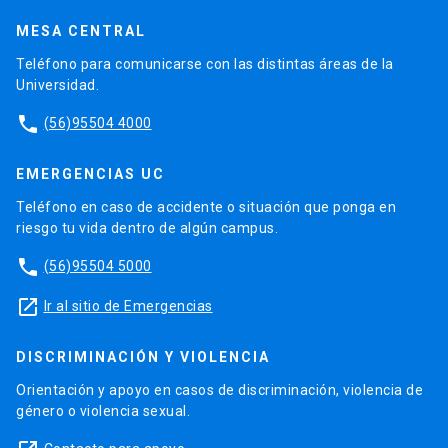
MESA CENTRAL
Teléfono para comunicarse con las distintas áreas de la
Universidad.
phone
(56)95504 4000
EMERGENCIAS UC
Teléfono en caso de accidente o situación que ponga en
riesgo tu vida dentro de algún campus.
phone
(56)95504 5000
launch
Ir al sitio de Emergencias
DISCRIMINACIÓN Y VIOLENCIA
Orientación y apoyo en casos de discriminación, violencia de
género o violencia sexual.