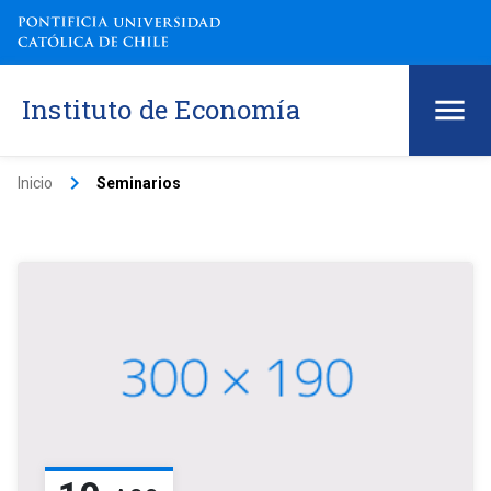
Instituto de Economía
keyboard_arrow_right
Inicio
Seminarios