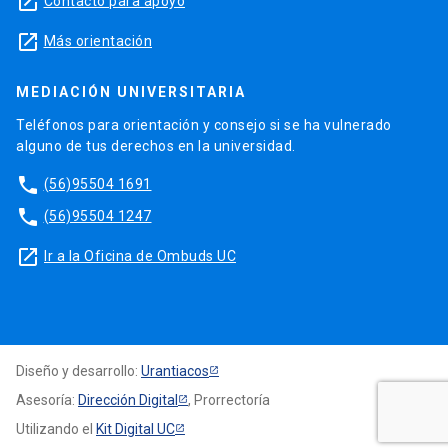
launch
Contacto para apoyo
launch
Más orientación
MEDIACIÓN UNIVERSITARIA
Teléfonos para orientación y consejo si se ha vulnerado
alguno de tus derechos en la universidad.
phone
(56)95504 1691
phone
(56)95504 1247
launch
Ir a la Oficina de Ombuds UC
Diseño y desarrollo:
Urantiacos
Asesoría:
Dirección Digital
, Prorrectoría
Utilizando el
Kit Digital UC